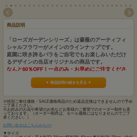
商品説明
「ローズガーデンシリーズ」は薔薇のアーティフィ
シャルフラワーがメインのラインナップです。
庭園に咲き誇るバラをご自宅でもお楽しみいただけ
るデザインの当店オリジナルの商品です。
なんと60％OFF！一点のみ・お早めにご注文くださ
い。
▼ 商品説明の続きを見る ▼
この「ローズガーデンシリーズ」は実店舗のある神奈川県綾瀬市の市花でもある
「薔薇」をモチーフに
同市にある「ローズガーデン」にちなんだ商品ラインナップとなっております。
※特別ご奉仕価格・SALE価格商品のため返品交換はできませんので予め
綾瀬市のローズガーデンは複数のエリアがあり、四季を通して様々なエリアごと
ご了承ください。
に薔薇の魅力をご堪能いただける素敵な庭園です。
※お好みのお花や希望のお色などお客様のご要望でのオーダー制作も承
当店の「ローズガーデンシリーズ」はそんな庭園のエリアに咲き誇るバラたちを
っております。（オーダー制作は、セール価格にはなりませんのでご了
ご自宅でも感じてお楽しみいただけるようデザイン
承ください。）
した当店オリジナルの商品です。
お問い合せはこちらから>>
想い出に残せるアーティフィシャルフラワー（高級造花）のアレンジメントで
▼サイズ
す。