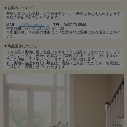
▼お悩みについて
些細な事でもお気軽にお問合せ下さい。ご希望をかなえられるよう丁
寧にご対応させていただきます。
MAIL：
info@art-miyuki.jp
TEL：0467-79-0544
営業時間：月～金 10：00～17：00
※出張講習、その他の理由により営業時間は変更になる場合がござい
ます。
▼商品画像について
できる限り実物に近い色合いを出すように撮影しておりますが、ブラ
ウザによっては、色合いが異なって表現されることもございますの
で、ご理解、ご了承いただけますようお願い致します。
もし実物を確認されたい場合は、店舗へご来店いただくか、お電話に
て詳しくご説明させていただきます。