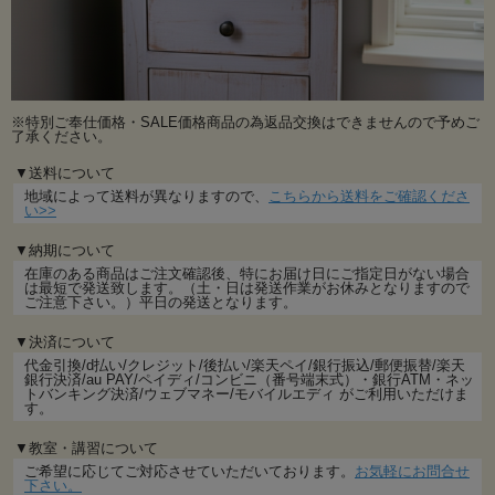
※特別ご奉仕価格・SALE価格商品の為返品交換はできませんので予めご
了承ください。
▼送料について
地域によって送料が異なりますので、
こちらから送料をご確認くださ
い>>
▼納期について
在庫のある商品はご注文確認後、特にお届け日にご指定日がない場合
は最短で発送致します。（土・日は発送作業がお休みとなりますので
ご注意下さい。）平日の発送となります。
▼決済について
代金引換/d払い/クレジット/後払い/楽天ペイ/銀行振込/郵便振替/楽天
銀行決済/au PAY/ペイディ/コンビニ（番号端末式）・銀行ATM・ネッ
トバンキング決済/ウェブマネー/モバイルエディ がご利用いただけま
す。
▼教室・講習について
ご希望に応じてご対応させていただいております。
お気軽にお問合せ
下さい。