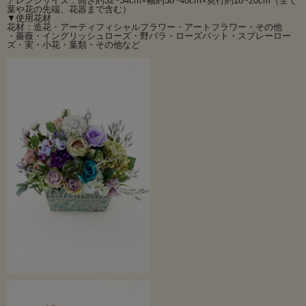
アレンジサイズ：高さ約32~34cm×幅約38~40cm×奥行約18~20cm（全て
薔薇をメインにバラのお花をより美しく引き立てる小花や実や葉たちをナチュラ
葉や花の先端、花器まで含む）
▼使用花材
ルにアレンジした薔薇による薔薇のための
花材：造花・アーティフィシャルフラワー・アートフラワー・その他
インテリアフラワーです。
・薔薇・イングリッシュローズ・野バラ・ローズバット・スプレーロー
ズ・実・小花・葉類・その他など
多くの人に愛されるバラは様々なシーンにお使いいただけます。
枯れることのないアーティフィシャルフラワー（高級造花）のバラで大切な方へ
も想い出に残せるプレゼントはいかがでしょうか？
造花は枯れることもなく虫の発生もないのでお手入れも簡単ですのでご自宅用に
もおすすめ！
水やりの必要もなく扱いやすいのが造花の１番の特徴です。
ウイルスや感染症対策にもなり、細菌や雑菌の発生もありません。
また、ワイヤーアレンジメントは割れる心配も無く様々なご用途のプレゼント、
お見舞にも安心して贈れます。
薔薇のお花たっぷり使用したナチュラルテイストのワイヤーバスケットアレン
ジ。
お水や土を使わず衛生的な造花は扱いやすさも抜群！
カビや菌の発生、ウィルスの心配もなく安心してご自宅に飾れ、贈り物にもご使
用いただけます。
お誕生祝い・新築祝い、母の日や敬老の日の贈り物にもいかがでしょうか？
ワイヤーバスケットは軽くて割れることもありませんので大変贈りやすいフラワ
ーアレンジメントです。
様々なシーンや季節に合う花材・色・デザインで多くの方から好まれる雰囲気に
仕上げておりますので贈り物としても
大変喜ばれております。あーとみゆきのオリジナル制作です！
造花は長期間楽しむことができますので、色褪せない想い出として残すことがで