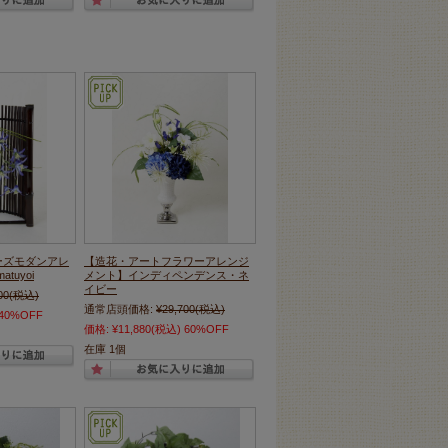
ーズモダンアレ
【造花・アートフラワーアレンジ
tuyoi
メント】インディペンデンス・ネ
イビー
00
(税込)
通常店頭価格:
¥29,700
(税込)
40%OFF
価格:
¥11,880
(税込)
60%OFF
在庫 1個