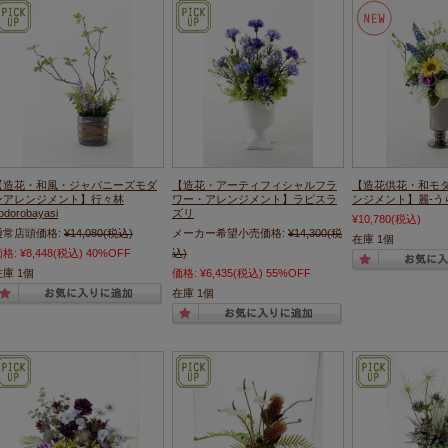
【造花・和風・ジャパニーズモダ
【造花・アーティフィシャルフラ
【造花供花・和モ
ンアレンジメント】行々林
ワー・アレンジメント】ラピスラ
ンジメント】麗-う
odorobayasi
ズリ
¥10,780
(税込)
通常店頭価格:
¥14,080
(税込)
メーカー希望小売価格:
¥14,300
(税
在庫 1個
価格:
¥8,448
(税込)
40%OFF
込)
在庫 1個
価格:
¥6,435
(税込)
55%OFF
在庫 1個