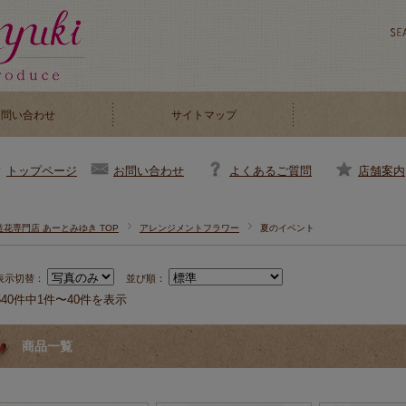
お問い合わせ
サイトマップ
お問い合わせ
よくあるご質問
店舗案内
トップページ
造花専門店 あーとみゆき TOP
アレンジメントフラワー
夏のイベント
表示切替：
並び順：
540件中1件〜40件を表示
商品一覧