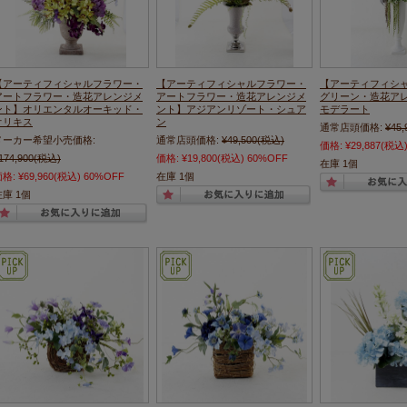
【アーティフィシャルフラワー・
【アーティフィシャルフラワー・
【アーティフィシ
アートフラワー・造花アレンジメ
アートフラワー・造花アレンジメ
グリーン・造花ア
ント】オリエンタルオーキッド・
ント】アジアンリゾート・シュア
モデラート
オリキス
ン
通常店頭価格:
¥45,
メーカー希望小売価格:
通常店頭価格:
¥49,500
(税込)
価格:
¥29,887
(税込
174,900
(税込)
価格:
¥19,800
(税込)
60%OFF
在庫 1個
価格:
¥69,960
(税込)
60%OFF
在庫 1個
在庫 1個