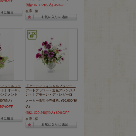
20%OFF
価格:
¥7,722
(税込)
35%OFF
在庫 1個
フィシャルフラ
【アーティフィシャルフラワー・
ント】オーキッ
アートフラワー・造花アレンジメ
レンジメント
ント】アモーレ・デ・レガーロ
60
(税込)
メーカー希望小売価格:
¥50,600
(税
30%OFF
込)
価格:
¥20,240
(税込)
60%OFF
在庫 1個