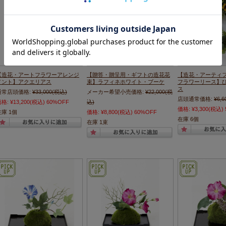
【造花・アートフラワーアレンジ
【贈答・贈呈用・ギフトの造花花
【造花・アーティフ
メント】アクエリアス
束】ラフィネホワイト・ブーケ
フラワーリース】
ス
通常店頭価格:
¥33,000
(税込)
メーカー希望小売価格:
¥22,000
(税
店頭通常価格:
¥6,6
価格:
¥13,200
(税込)
60%OFF
込)
価格:
¥3,300
(税込)
在庫 1個
価格:
¥8,800
(税込)
60%OFF
在庫 6個
在庫 1束