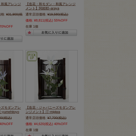
・和風アレンジ
【造花・和モダン・和風アレンジ
メント】阿頼耶−araya
格:
¥31,900
(税
通常店頭価格:
¥19,580
(税込)
価格:
¥8,811
(税込)
55%OFF
70%OFF
在庫 1個
ーズモダンアレ
【造花・ジャパニーズモダンアレ
mehitoyo
ンジメント】汀-migiwa
00
(税込)
通常店頭価格:
¥7,700
(税込)
40%OFF
価格:
¥4,620
(税込)
40%OFF
在庫 1個