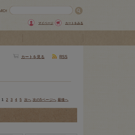
マイページ
カートをみる
カートを見る
RSS
1
2
3
4
5
次へ
次の5ページへ
最後へ