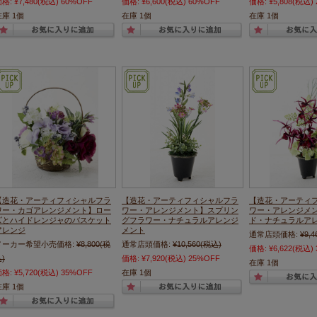
価格:
¥7,480
(税込)
60%OFF
価格:
¥6,600
(税込)
60%OFF
価格:
¥5,808
(税込)
在庫 1個
在庫 1個
在庫 1個
【造花・アーティフィシャルフラ
【造花・アーティフィシャルフラ
【造花・アーティ
ワー・カゴアレンジメント】ロー
ワー・アレンジメント】スプリン
ワー・アレンジメ
ズとハイドレンジャのバスケット
グフラワー・ナチュラルアレンジ
ド・ナチュラルア
アレンジ
メント
通常店頭価格:
¥9,4
メーカー希望小売価格:
¥8,800
(税
通常店頭価格:
¥10,560
(税込)
価格:
¥6,622
(税込)
)
価格:
¥7,920
(税込)
25%OFF
在庫 1個
価格:
¥5,720
(税込)
35%OFF
在庫 1個
在庫 1個