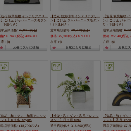
【造花 観葉植物 インテリアグリー
【造花 観葉植物 インテリアグリー
【造花 観葉植物 
ン】こけ玉 ジャパーニーズモダン
ン】こけ玉 ジャパーニーズモダン
ン】こけ玉 ジャパ
S（下皿付き）
I（下皿付き）
Q（下皿付き）
通常店頭価格:
¥9,900
(税込)
通常店頭価格:
¥9,900
(税込)
通常店頭価格:
¥9,9
価格:
¥5,940
(税込)
40%OFF
価格:
¥5,940
(税込)
40%OFF
価格:
¥5,940
(税込)
在庫 1個
在庫 1個
在庫 1個
【造花・和モダン・和風アレンジ
【造花・和モダン・和風アレンジ
【造花・和モダン
メント】奈有多−nayuta
メント】日々輝-hibiki
メント】香月−kaduk
通常店頭価格:
¥18,700
(税込)
通常店頭価格:
¥16,500
(税込)
通常店頭価格:
¥7,2