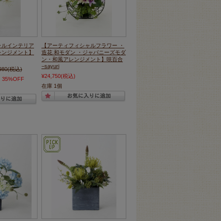
ャルインテリア
【アーティフィシャルフラワー ・
レンジメント】
造花 和モダン ・ジャパニーズモダ
ン・和風アレンジメント】咲百合
−sayuri
980
(税込)
¥24,750
(税込)
)
35%OFF
在庫 1個