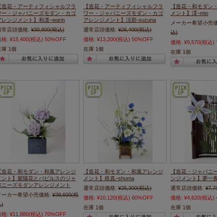
【造花・アーティフィシャルフラ
【造花・アーティフィシャルフラ
【造花・和モダン
ワー・ジャパニーズモダン・カゴ
ワー・ジャパニーズモダン・カゴ
メント】澪−mio
アレンジメント】和凛−warin
アレンジメント】涼那-suzuna
メーカー希望小売価
通常店頭価格:
¥30,800
(税込)
通常店頭価格:
¥26,400
(税込)
込)
価格:
¥15,400
(税込)
50%OFF
価格:
¥13,200
(税込)
50%OFF
価格:
¥9,570
(税込)
在庫 1個
在庫 1個
在庫 1個
【造花・和モダン・和風アレンジ
【造花・和モダン・和風アレンジ
【造花・ジャパニ
メント】紫陽花とパピルスのジャ
メント】柊真−shuma
ンジメント】夢一夜-yu
パニーズモダンアレンジメント
通常店頭価格:
¥25,300
(税込)
通常店頭価格:
¥7,7
メーカー希望小売価格:
¥39,600
(税
価格:
¥10,120
(税込)
60%OFF
価格:
¥4,620
(税込)
)
在庫 1個
在庫 1個
価格:
¥11,880
(税込)
70%OFF