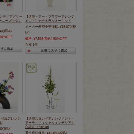
インテリアグリー
【造花・アートフラワーアレンジ
ーニーズモダン
メント】ナチュラルオーキッド
メーカー希望小売価格:
¥15,070
(税
00
(税込)
込)
40%OFF
価格:
¥7,535
(税込)
50%OFF
在庫 1個
・和風アレンジ
【造花スタンドアレンジメント・
i
アーティフィシャルインテリア】
心詩在−shinsiari
60
(税込)
通常店頭価格:
¥11,880
(税込)