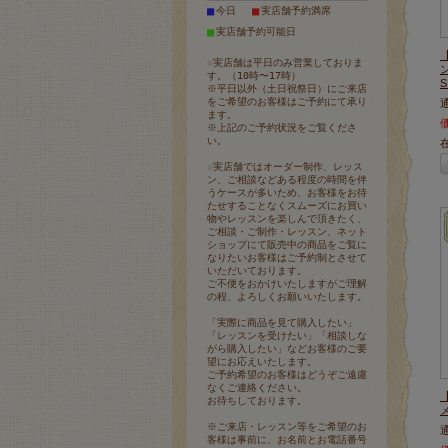
■
■
今日
実店舗予約満席
■
実店舗予約可能日
☆実店舗は平日のみ営業しておりま
す。（10時〜17時）
※平日以外（土日祝祭日）にご来店
をご希望のお客様はご予約にて承り
ます。
※上記のご予約状況をご覧くださ
い。
☆実店舗ではオーダー制作、レッス
ン、ご相談などある程度の時間を伴
うケースが多いため、お客様をお待
たせすることなくスムーズにお買い
物やレッスンを楽しんで頂きたく、
ご相談・ご制作・レッスン、ネット
ショップにて販売中の商品をご覧に
なりたいお客様はご予約制とさせて
いただいております。
ご不便をおかけいたしますがご理解
の程、よろしくお願いいたします。
「実際に商品を見て購入したい」
「レッスンを受けたい」「相談しな
がら購入したい」などお客様のご要
望にお応えいたします。
ご予約希望のお客様はどうぞご遠慮
なくご連絡ください。
お待ちしております。
※ご来店・レッスン等をご希望のお
客様は事前に、お名前とお電話番号