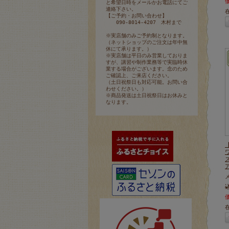
と希望日時をメールかお電話にてご
連絡下さい。
【ご予約・お問い合わせ】
090-8014-4207 木村まで
※実店舗のみご予約制となります。
（ネットショップのご注文は年中無
休にて承ります。）
※実店舗は平日のみ営業しておりま
すが、講習や制作業務等で実臨時休
業する場合がございます。念のため
ご確認上、ご来店ください。
（土日祝祭日も対応可能。お問い合
わせください。）
※商品発送は土日祝祭日はお休みと
なります。
込