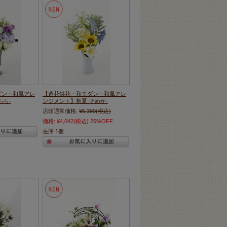
ダン・和風アレ
【造花供花・和モダン・和風アレ
らら-
ンジメント】初夏-そめか-
店頭通常価格:
¥5,390
(税込)
価格:
¥4,042
(税込)
25%OFF
在庫 1個