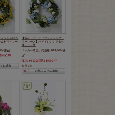
ィシャル/サン
【造花・アーティフィシャルフラ
ひまわり・リー
ワーリース】ハイドレンジア＆ベ
リーリース
00
(税込)
メーカー希望小売価格:
¥13,860
(税
50%OFF
込)
価格:
¥6,930
(税込)
50%OFF
在庫 1個