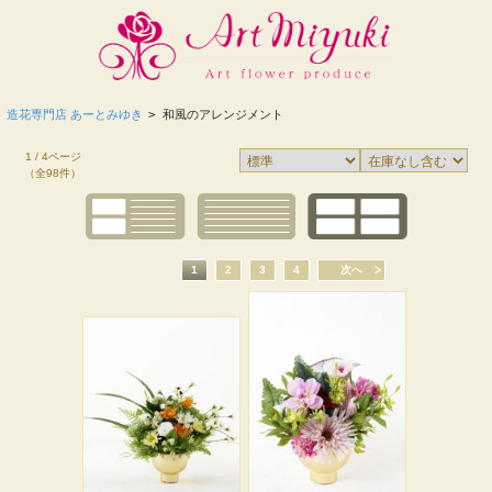
造花専門店 あーとみゆき
>
和風のアレンジメント
1 / 4ページ
（全98件）
1
2
3
4
次へ