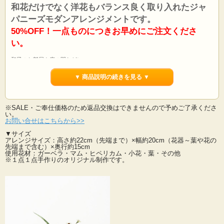
和花だけでなく洋花もバランス良く取り入れたジャ
パニーズモダンアレンジメントです。
50%OFF！一点ものにつきお早めにご注文くださ
い。
和風のお部屋や床の間などに・・・。
お誕生祝い・新築祝い、敬老の日の贈り物にいかがでしょうか？
▼ 商品説明の続きを見る ▼
様々なシーンにあう花材・デザインですので、
仏事用、お仏壇にお供えするアレンジメントとしてもご利用いただけます。
※SALE・ご奉仕価格のため返品交換はできませんので予めご了承くださ
造花なのでお水をあげる手間も掛らず、枯れる心配もありません。
い。
贈り物に喜ばれることとおもいます。
お問い合せはこちらから>>
様々なご用途での贈り物に・・・。
ジャパニーズモダンアレンジは洋風の空間に飾ってもバッチリおしゃれにフィッ
▼サイズ
アレンジサイズ：高さ約22cm（先端まで）×幅約20cm（花器～葉や花の
トします。
先端まで含む）×奥行約15cm
造花で枯れることもなく長期間飾ることができます。
使用花材：ガーベラ・マム・ヒペリカム・小花・葉・その他
素敵な和の空間を・・・。
※１点１点手作りのオリジナル制作です。
※１点１点手作りのオリジナル制作です。
※SALE・ご奉仕価格のため返品交換はできませんので予めご了承ください。
他の造花・和モダン・和風アレンジメントを見る>>