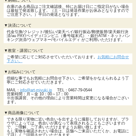
▼納期について
在庫のある商品はご注文確認後、特にお届け日にご指定日がない場合
は最短で発送致します。（土・日は発送作業がお休みとなりますので
ご注意下さい。）平日の発送となります。
▼決済について
代金引換/クレジット/後払い/楽天ペイ/銀行振込/郵便振替/楽天銀行決
済/au PAY/ペイディ/コンビニ（番号端末式）・銀行ATM・ネットバン
キング決済/ウェブマネー/モバイルエディ がご利用いただけます。
▼教室・講習について
ご希望に応じてご対応させていただいております。
お気軽にお問合せ
下さい。
▼お悩みについて
些細な事でもお気軽にお問合せ下さい。ご希望をかなえられるよう丁
寧にご対応させていただきます。
MAIL：
info@art-miyuki.jp
TEL：0467-79-0544
営業時間：月～金 10：00～17：00
※出張講習、その他の理由により営業時間は変更になる場合がござい
ます。
▼商品画像について
できる限り実物に近い色合いを出すように撮影しておりますが、ブラ
ウザによっては、色合いが異なって表現されることもございますの
で、ご理解、ご了承いただけますようお願い致します。
もし実物を確認されたい場合は、店舗へご来店いただくか、お電話に
て詳しくご説明させていただきます。