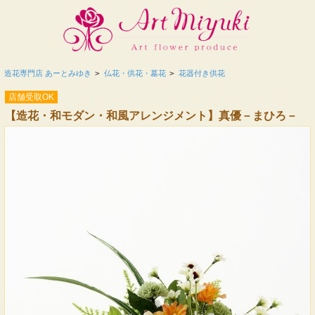
造花専門店 あーとみゆき
>
仏花・供花・墓花
>
花器付き供花
店舗受取OK
【造花・和モダン・和風アレンジメント】真優－まひろ－