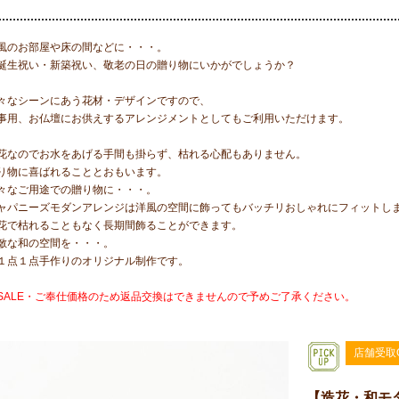
風のお部屋や床の間などに・・・。
誕生祝い・新築祝い、敬老の日の贈り物にいかがでしょうか？
々なシーンにあう花材・デザインですので、
事用、お仏壇にお供えするアレンジメントとしてもご利用いただけます。
花なのでお水をあげる手間も掛らず、枯れる心配もありません。
り物に喜ばれることとおもいます。
々なご用途での贈り物に・・・。
ャパニーズモダンアレンジは洋風の空間に飾ってもバッチリおしゃれにフィットし
花で枯れることもなく長期間飾ることができます。
敵な和の空間を・・・。
１点１点手作りのオリジナル制作です。
SALE・ご奉仕価格のため返品交換はできませんので予めご了承ください。
店舗受取
【造花・和モ