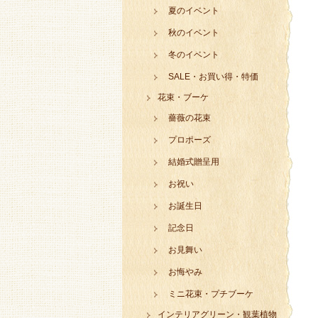
夏のイベント
秋のイベント
冬のイベント
SALE・お買い得・特価
花束・ブーケ
薔薇の花束
プロポーズ
結婚式贈呈用
お祝い
お誕生日
記念日
お見舞い
お悔やみ
ミニ花束・プチブーケ
インテリアグリーン・観葉植物