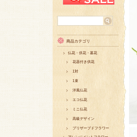
商品カテゴリ
仏花・供花・墓花
花器付き供花
1対
1束
洋風仏花
エコ仏花
ミニ仏花
高級デザイン
プリザーブドフラワー