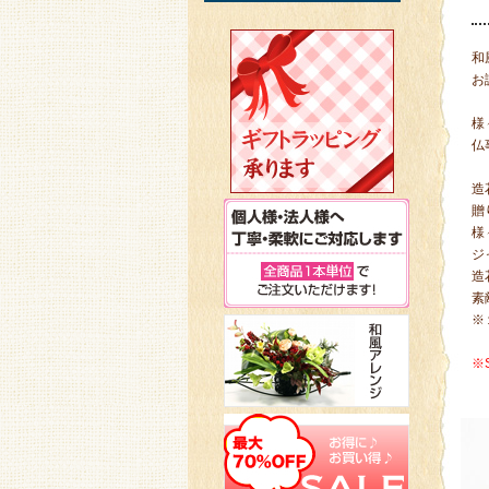
和
お
様
仏
造
贈
様
ジ
造
素
※
※