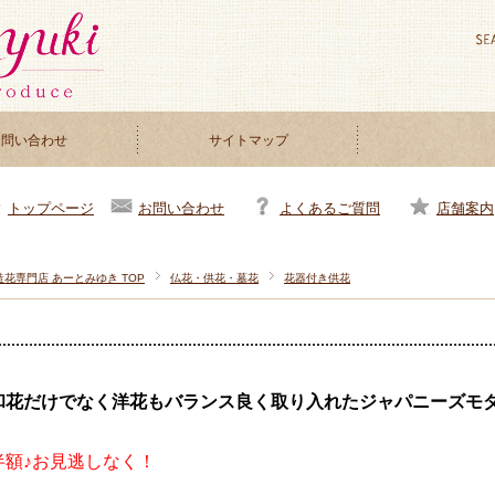
お問い合わせ
サイトマップ
お問い合わせ
よくあるご質問
店舗案内
トップページ
造花専門店 あーとみゆき TOP
仏花・供花・墓花
花器付き供花
和花だけでなく洋花もバランス良く取り入れたジャパニーズモ
半額♪お見逃しなく！