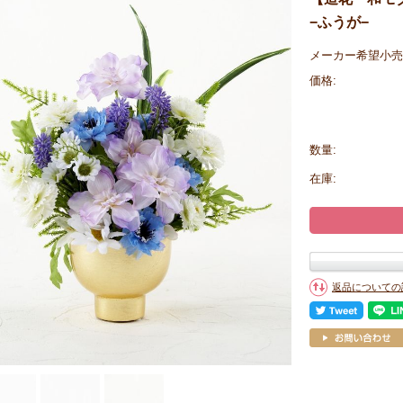
−ふうが−
メーカー希望小売
価格:
数量:
在庫:
返品についての