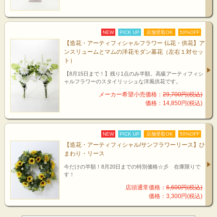
NEW
PICK UP
店舗受取OK
50%OFF
【造花・アーティフィシャルフラワー 仏花・供花】ア
ンスリュームとマムの洋花モダン墓花（左右１対セッ
ト）
【8月15日まで！】残り1点のみ半額。高級アーティフィシ
ャルフラワーのスタイリッシュな洋風供花です。
メーカー希望小売価格：
29,700円(税込)
価格：14,850円(税込)
NEW
PICK UP
店舗受取OK
50%OFF
【造花・アーティフィシャル/サンフラワーリース】ひ
まわり・リース
今だけの半額！8月20日までの特別価格☆彡 在庫限りで
す！
店頭通常価格：
6,600円(税込)
価格：3,300円(税込)