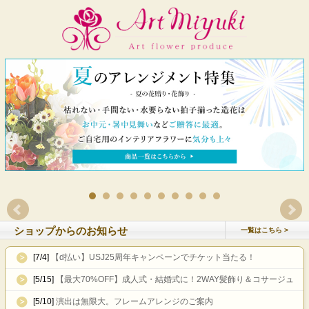
ショップからのお知らせ
一覧はこちら
[7/4]
【d払い】USJ25周年キャンペーンでチケット当たる！
[5/15]
【最大70%OFF】成人式・結婚式に！2WAY髪飾り＆コサージュ
[5/10]
演出は無限大。フレームアレンジのご案内