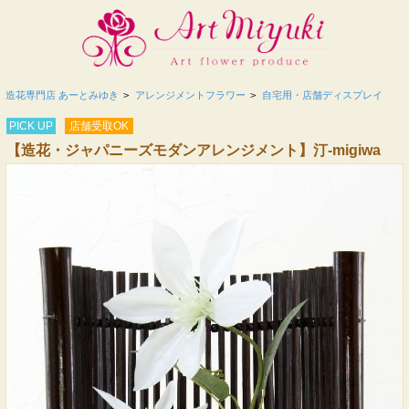
造花専門店 あーとみゆき
>
アレンジメントフラワー
>
自宅用・店舗ディスプレイ
PICK UP
店舗受取OK
【造花・ジャパニーズモダンアレンジメント】汀-migiwa