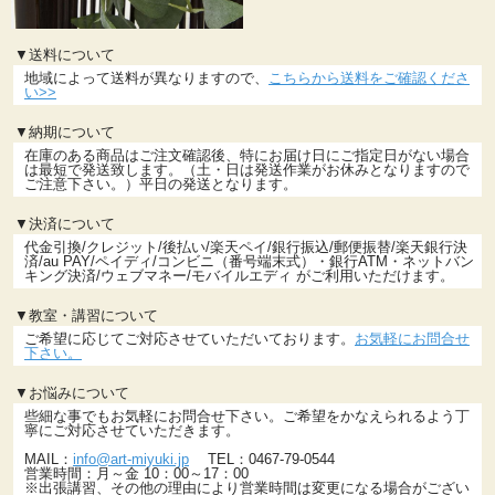
▼送料について
地域によって送料が異なりますので、
こちらから送料をご確認くださ
い>>
▼納期について
在庫のある商品はご注文確認後、特にお届け日にご指定日がない場合
は最短で発送致します。（土・日は発送作業がお休みとなりますので
ご注意下さい。）平日の発送となります。
▼決済について
代金引換/クレジット/後払い/楽天ペイ/銀行振込/郵便振替/楽天銀行決
済/au PAY/ペイディ/コンビニ（番号端末式）・銀行ATM・ネットバン
キング決済/ウェブマネー/モバイルエディ がご利用いただけます。
▼教室・講習について
ご希望に応じてご対応させていただいております。
お気軽にお問合せ
下さい。
▼お悩みについて
些細な事でもお気軽にお問合せ下さい。ご希望をかなえられるよう丁
寧にご対応させていただきます。
MAIL：
info@art-miyuki.jp
TEL：0467-79-0544
営業時間：月～金 10：00～17：00
※出張講習、その他の理由により営業時間は変更になる場合がござい