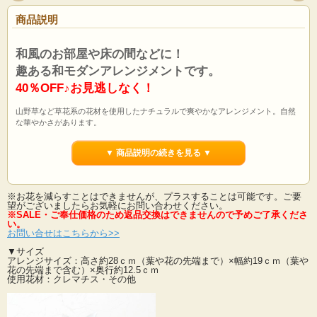
商品説明
和風のお部屋や床の間などに！
趣ある和モダンアレンジメントです。
40％OFF♪お見逃しなく！
山野草など草花系の花材を使用したナチュラルで爽やかなアレンジメント。自然
な華やかさがあります。
和み、和テイストの雰囲気も楽しんで！
▼ 商品説明の続きを見る ▼
飾る場所や飾り方で色々楽しめます。
和花をセンス良くアレンジしたジャパニーズモダン。
安定感あるフォルムが特徴。
とても人気の高いアレンジメントです。
※お花を減らすことはできませんが、プラスすることは可能です。ご要
「これが造花！？」と思ってしまうはず・・・。
望がございましたらお気軽にお問い合わせください。
※SALE・ご奉仕価格のため返品交換はできませんので予めご了承ください。
※SALE・ご奉仕価格のため返品交換はできませんので予めご了承くださ
い。
お問い合せはこちらから>>
▼サイズ
他の和モダンアレンジを見る>>
アレンジサイズ：高さ約28ｃｍ（葉や花の先端まで）×幅約19ｃｍ（葉や
花の先端まで含む）×奥行約12.5ｃｍ
使用花材：クレマチス・その他