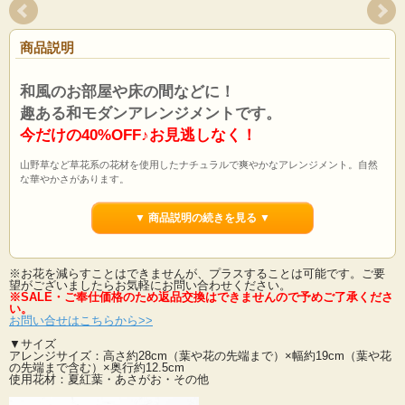
商品説明
和風のお部屋や床の間などに！
趣ある和モダンアレンジメントです。
今だけの40%OFF♪お見逃しなく！
山野草など草花系の花材を使用したナチュラルで爽やかなアレンジメント。自然
な華やかさがあります。
和み、和テイストの雰囲気も楽しんで！
▼ 商品説明の続きを見る ▼
飾る場所や飾り方で色々楽しめます。
和花をセンス良くアレンジしたジャパニーズモダン。
安定感あるフォルムが特徴。
とても人気の高いアレンジメントです。
※お花を減らすことはできませんが、プラスすることは可能です。ご要
「これが造花！？」と思ってしまうはず・・・。
望がございましたらお気軽にお問い合わせください。
※SALE・ご奉仕価格のため返品交換はできませんので予めご了承ください。
※SALE・ご奉仕価格のため返品交換はできませんので予めご了承くださ
い。
お問い合せはこちらから>>
▼サイズ
他の和モダンアレンジを見る>>
アレンジサイズ：高さ約28cm（葉や花の先端まで）×幅約19cm（葉や花
の先端まで含む）×奥行約12.5cm
使用花材：夏紅葉・あさがお・その他