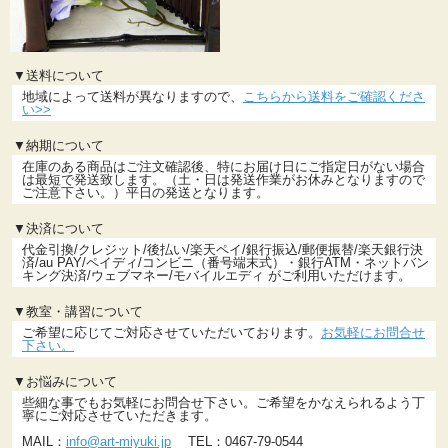
▼送料について
地域によって送料が異なりますので、
こちらから送料をご確認くださ
い>>
▼納期について
在庫のある商品はご注文確認後、特にお届け日にご指定日がない場合
は最短で発送致します。（土・日は発送作業がお休みとなりますので
ご注意下さい。）平日の発送となります。
▼決済について
代金引換/クレジット/後払い/楽天ペイ/銀行振込/郵便振替/楽天銀行決
済/au PAY/ペイディ/コンビニ（番号端末式）・銀行ATM・ネットバン
キング決済/ウェブマネー/モバイルエディ がご利用いただけます。
▼教室・講習について
ご希望に応じてご対応させていただいております。
お気軽にお問合せ
下さい。
▼お悩みについて
些細な事でもお気軽にお問合せ下さい。ご希望をかなえられるよう丁
寧にご対応させていただきます。
MAIL：
info@art-miyuki.jp
TEL：0467-79-0544