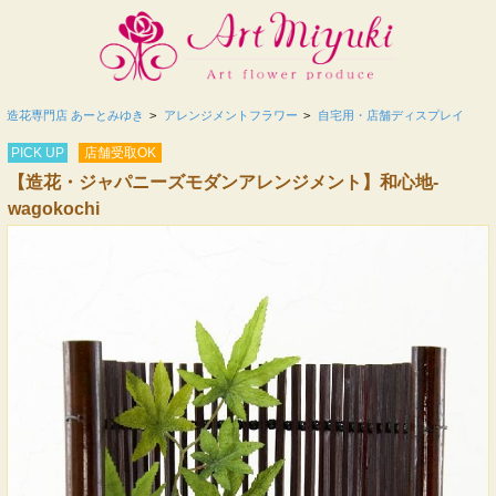
造花専門店 あーとみゆき
>
アレンジメントフラワー
>
自宅用・店舗ディスプレイ
PICK UP
店舗受取OK
【造花・ジャパニーズモダンアレンジメント】和心地-
wagokochi