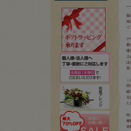
最
他
イ
デ
裏
優
上
ほ
美
こ
同
綾
当
た
咲
種
本