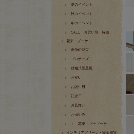
夏のイベント
秋のイベント
冬のイベント
SALE・お買い得・特価
花束・ブーケ
薔薇の花束
プロポーズ
結婚式贈呈用
お祝い
お誕生日
記念日
お見舞い
お悔やみ
ミニ花束・プチブーケ
インテリアグリーン・観葉植物