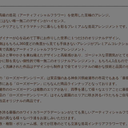
高級の造花（アーティフィシャルフラワー）を使用した至極のアレンジ。
にはない唯一無二のデザインがハイセンス。
ンテリアとしてドラマチックに暮らしを彩るプレミアムな造花アレンジメントです
ザイナーが心を込めて丁寧にお作りした世界に１つだけのオリジナルデザイン。
側はもちろん360度どの角度から見ても手抜きないアレンジがプレミアムコレクシ
美で高雅なアーティフィシャルフラワーアレンジメント。
品さと華やかさを兼ね備えたデザインと高級感があり、ゴージャスな雰囲気がとて
かに類を見ない個性的で唯一無二のオリジナルアレンジメント。もちろん1点もので
しく洗練された作品はデザインから制作まで全てオリジナルの確かな技術と品質の
の「ローズガーデンシリーズ」は実店舗のある神奈川県綾瀬市の市花でもある「薔
市にある「ローズガーデン」にちなんだ商品ラインナップとなっております。
瀬市のローズガーデンは複数のエリアがあり、四季を通して様々なエリアごとに薔
店の「ローズガーデンシリーズ」はそんな庭園のエリアに咲き誇るバラたちをご自
当店オリジナルの商品です。
き誇る薔薇のホワイトカラーグラデーションがとても美しいアーティフィシャルフ
類の異なる様々なバラ達をお楽しみいただけます。
数・種類・ボリューム感、全てが圧巻のとても立派な造花インテリアフラワーです