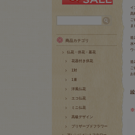
イ
高
ご
ま
造
商品カテゴリ
水
ウ
仏花・供花・墓花
花器付き供花
造
ご
1対
お
1束
洋風仏花
綾
エコ仏花
ミニ仏花
※
高級デザイン
プリザーブドフラワー