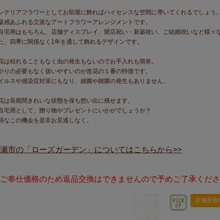
ンテリアフラワーとしてお部屋に飾ればハイセンスな空間に導いてくれるでしょう
級感あふれる立派なアートフラワーアレンジメントです。
自宅用はもちろん、店舗ディスプレイ、開店祝い・新築祝い、ご結婚祝いなど様々
た、四季に関係なく1年を通して飾れるデザインです。
花は枯れることもなく虫の発生もないのでお手入れも簡単。
やりの必要もなく扱いやすいのが造花の１番の特徴です。
イルスや感染症対策にもなり、細菌や雑菌の発生もありません。
花は長期間きれいな状態を保ち想い出に残せます。
自宅用として、贈り物やプレゼントにいかがでしょうか？
得なこの機会を是非お見逃しなく。
瀬市の「ローズガーデン」についてはこちらから>>
ご奉仕価格のため返品交換はできませんので予めご了承くださ
店舗受取