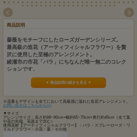
商品説明
薔薇をモチーフにしたローズガーデンシリーズ。
最高級の造花（アーティフィシャルフラワー）を贅
沢に使用した至極のアレンジメント。
綾瀬市の市花「バラ」にちなんだ唯一無二のコレク
ションです。
ローズガーデンシリーズ発売記念・特別ご奉仕価
▼ 商品説明の続きを見る ▼
格！1点物のオリジナル制作です！
最高級の造花（アーティフィシャルフラワー）を使用した至極のアレンジ。
他にはない唯一無二のデザインがハイセンス。
※花量もデザインも全てにおいて高級感に溢れた造花アレンジメント。
インテリアとしてドラマチックに暮らしを彩るプレミアムな造花アレンジメント
お問い合せはこちらから>>
です。
▼サイズ
アレンジサイズ：高さ約88~90cm×幅約65~70cm×奥行約45cm（全て葉
デザイナーが心を込めて丁寧にお作りした世界に１つだけのオリジナルデザイ
や花の先端、花器まで含む）
ン。
使用花材【アーティフィシャルフラワー】：バラ・スプレーローズ・ワ
裏側はもちろん360度どの角度から見ても手抜きないアレンジがプレミアムコレク
イルドフラワー・小花・葉・その他
ションです。