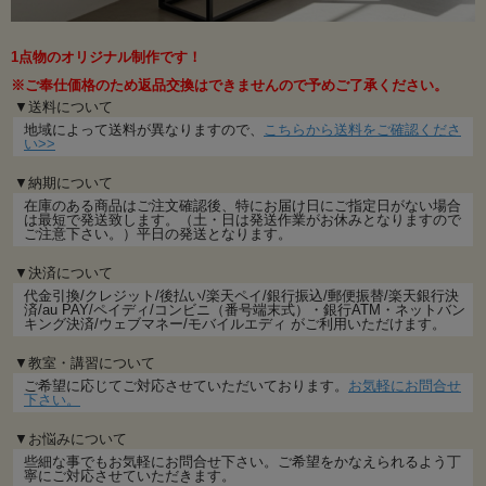
1点物のオリジナル制作です！
※ご奉仕価格のため返品交換はできませんので予めご了承ください。
▼送料について
地域によって送料が異なりますので、
こちらから送料をご確認くださ
い>>
▼納期について
在庫のある商品はご注文確認後、特にお届け日にご指定日がない場合
は最短で発送致します。（土・日は発送作業がお休みとなりますので
ご注意下さい。）平日の発送となります。
▼決済について
代金引換/クレジット/後払い/楽天ペイ/銀行振込/郵便振替/楽天銀行決
済/au PAY/ペイディ/コンビニ（番号端末式）・銀行ATM・ネットバン
キング決済/ウェブマネー/モバイルエディ がご利用いただけます。
▼教室・講習について
ご希望に応じてご対応させていただいております。
お気軽にお問合せ
下さい。
▼お悩みについて
些細な事でもお気軽にお問合せ下さい。ご希望をかなえられるよう丁
寧にご対応させていただきます。