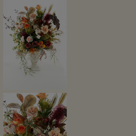
優美で高雅なアーティフィシャルフラワーアレンジメント。
上品さと華やかさを兼ね備えたデザインと高級感があり、ゴージャスな雰囲気が
とても素敵です。
ほかに類を見ない個性的で唯一無二のオリジナルアレンジメント。もちろん1点も
のです。
美しく洗練された作品はデザインから制作まで全てオリジナルの確かな技術と品
質のもとに生まれたものです。
この「ローズガーデンシリーズ」は実店舗のある神奈川県綾瀬市の市花でもある
「薔薇」をモチーフに
同市にある「ローズガーデン」にちなんだ商品ラインナップとなっております。
綾瀬市のローズガーデンは複数のエリアがあり、四季を通して様々なエリアごと
に薔薇の魅力をご堪能いただける素敵な庭園です。
当店の「ローズガーデンシリーズ」はそんな庭園のエリアに咲き誇るバラたちを
ご自宅でも感じてお楽しみいただけるようデザインした
当店オリジナルの商品です。
ワイルドフラワーやアプリコットカラーのローズでナチュラルにアレンジしてお
ります。
パワーやエナジーが溢れるプレミアムローズアレンジメントに仕上げました。
本数・種類・大きさ、全てが圧巻のとても立派な造花インテリアフラワーです。
インテリアフラワーとしてお部屋に飾ればハイセンスな空間に導いてくれるでし
ょう。
高級感あふれる立派なアートフラワーアレンジメントです。
ご自宅用はもちろん、店舗ディスプレイ、開店祝い・新築祝い、ご結婚祝いなど
様々な贈り物にご使用いただけます。
また、四季に関係なく1年を通して飾れるデザインです。