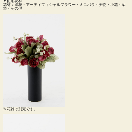
▼使用花材
でご用意しておりますのでご利用ください。
花材：造花・アーティフィシャルフラワー・ミニバラ・実物・小花・葉
類・その他
遺影やお写真の横にお供えしたり、おしゃれな現代仏壇などに素敵に飾れます。
生花ではすぐに枯れてしまいますが、ずっと華やかさが保て経済的です。
衛生的でインフルエンザなど細菌や雑菌の発生もありません。
水やりの必要もなく扱いやすいのが造花の１番の特徴です。
ウィルスや感染症対策にもなり、細菌や雑菌の発生もありません。
※画像の花器は商品に含まれません。別売にてご用意しております。
※１束の商品です。
※一対で飾る際は２束ご購入ください。 ※画像に使用しております花器は商品に
含まれません。
別売にてご用意しておりますので必要なお客さまは別途ご注文下さい。
※SALE・ご奉仕価格のため返品交換はできませんので予めご了承ください。
※花器は別売です。