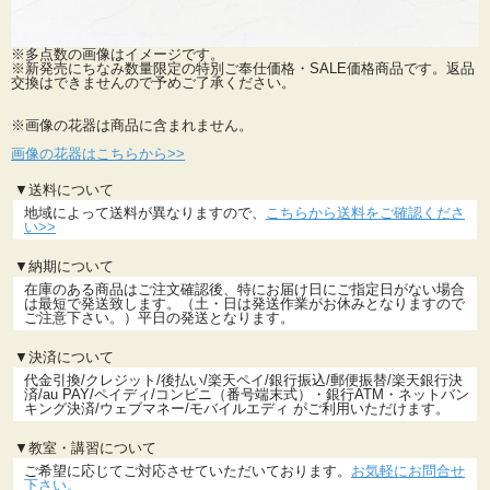
※多点数の画像はイメージです。
※新発売にちなみ数量限定の特別ご奉仕価格・SALE価格商品です。返品
交換はできませんので予めご了承ください。
※画像の花器は商品に含まれません。
画像の花器はこちらから>>
▼送料について
地域によって送料が異なりますので、
こちらから送料をご確認くださ
い>>
▼納期について
在庫のある商品はご注文確認後、特にお届け日にご指定日がない場合
は最短で発送致します。（土・日は発送作業がお休みとなりますので
ご注意下さい。）平日の発送となります。
▼決済について
代金引換/クレジット/後払い/楽天ペイ/銀行振込/郵便振替/楽天銀行決
済/au PAY/ペイディ/コンビニ（番号端末式）・銀行ATM・ネットバン
キング決済/ウェブマネー/モバイルエディ がご利用いただけます。
▼教室・講習について
ご希望に応じてご対応させていただいております。
お気軽にお問合せ
下さい。