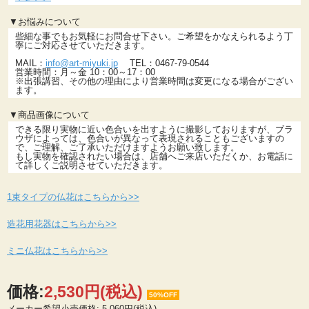
▼お悩みについて
些細な事でもお気軽にお問合せ下さい。ご希望をかなえられるよう丁
寧にご対応させていただきます。
MAIL：
info@art-miyuki.jp
TEL：0467-79-0544
営業時間：月～金 10：00～17：00
※出張講習、その他の理由により営業時間は変更になる場合がござい
ます。
▼商品画像について
できる限り実物に近い色合いを出すように撮影しておりますが、ブラ
ウザによっては、色合いが異なって表現されることもございますの
で、ご理解、ご了承いただけますようお願い致します。
もし実物を確認されたい場合は、店舗へご来店いただくか、お電話に
て詳しくご説明させていただきます。
1束タイプの仏花はこちらから>>
造花用花器はこちらから>>
ミニ仏花はこちらから>>
価格:
2,530円
(税込)
50%OFF
メーカー希望小売価格:
5,060円(税込)