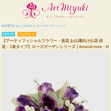
造花専門店 あーとみゆき
>
ローズガーデンシリーズ
PICK UP
店舗受取OK
【アーティフィシャルフラワー・造花 お仏壇向け仏花 供
花・1束タイプ】ローズガーデンシリーズ｜funeral rose－H