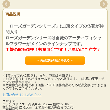
商品説明
「ローズガーデンシリーズ」に1束タイプの仏花が仲
間入り！
ローズガーデンシリーズは薔薇のアーティフィシャ
ルフラワーがメインのラインナップです。
衝撃の50%OFF！数量限定です！お早めにご注文く
ださい。
▼ 商品説明の続きを見る ▼
この「ローズガーデンシリーズ」は実店舗のある神奈川県綾瀬市の市花でもある
「薔薇」をモチーフに
同市にある「ローズガーデン」にちなんだ商品ラインナップとなっております。
※1束タイプの仏花です。また、花器は別売です。
綾瀬市のローズガーデンは複数のエリアがあり、四季を通して様々なエリアごと
※お花を追加してのボリュームアップなど承ります。（お花の変更・チ
に薔薇の魅力をご堪能いただける素敵な庭園です。
ェンジは承れません。）
当店の「ローズガーデンシリーズ」はそんな庭園のエリアに咲き誇るバラたちを
※数量限定の特別ご奉仕価格・SALE価格商品のため返品交換はできませ
ご自宅でも感じてお楽しみいただけるようデザイン
んので予めご了承ください。
した当店オリジナルの商品です。
お問い合せはこちらから>>
そんなローズガーデンシリーズから人気の仏花が登場しました！
▼サイズ
1束タイプの造花仏花・供花です。※花器は別売
アレンジサイズ：高さ約26~28cm×幅約16~18cm
お墓やお仏壇にも飾れるマルチな造花供花です。 サイズもピッタリな花器も別売
茎足部分約12~13cm（全て葉や花の先端まで含む）