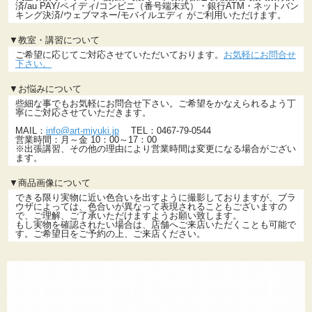
済/au PAY/ペイディ/コンビニ（番号端末式）・銀行ATM・ネットバン
キング決済/ウェブマネー/モバイルエディ がご利用いただけます。
▼教室・講習について
ご希望に応じてご対応させていただいております。
お気軽にお問合せ
下さい。
▼お悩みについて
些細な事でもお気軽にお問合せ下さい。ご希望をかなえられるよう丁
寧にご対応させていただきます。
MAIL：
info@art-miyuki.jp
TEL：0467-79-0544
営業時間：月～金 10：00～17：00
※出張講習、その他の理由により営業時間は変更になる場合がござい
ます。
▼商品画像について
できる限り実物に近い色合いを出すように撮影しておりますが、ブラ
ウザによっては、色合いが異なって表現されることもございますの
で、ご理解、ご了承いただけますようお願い致します。
もし実物を確認されたい場合は、店舗へご来店いただくことも可能で
す。ご希望日をご予約の上、ご来店ください。