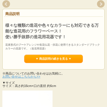
商品説明
様々な種類の造花や色々なカラーにも対応できる万
能な造花用のフラワーベース！
使い勝手抜群の造花用花器です！
花束形式のブーケアレンジや造花仏花・供花に使用できるスタンダードブラック
カラーの花器です。（造花用花器）
足の長さが16cm以内の仏花や花束、ブーケアレンジがぴったり入るサイズ♪
入荷するとすぐに完売してしまいます。
▼ 商品説明の続きを見る ▼
スリムフラワーベース・他のサイズやカラーはこちらから>>
売れてしまうとなかなか再入荷しないので是非お早めのゲットお勧めです！
造花用花器はこちら>>
※商品についてのお問い合わせはお気軽に。
お問い合せはこちらから>>
※販売は１点単位となります。
▼サイズ
※仏花を１対で飾る方は２点ご注文ください。
サイズ：高さ約16cm×口の直径 約6cm
※丈の長く重いものを飾るなど安定感がない場合は石や粘土など重さのあるもの
を中に入れると重さで安定が良くなります。