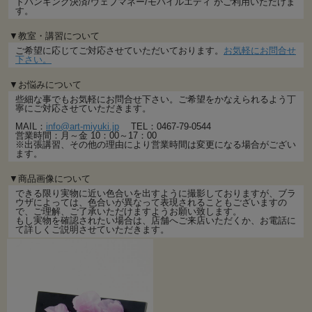
トバンキング決済/ウェブマネー/モバイルエディ がご利用いただけま
す。
▼教室・講習について
ご希望に応じてご対応させていただいております。
お気軽にお問合せ
下さい。
▼お悩みについて
些細な事でもお気軽にお問合せ下さい。ご希望をかなえられるよう丁
寧にご対応させていただきます。
MAIL：
info@art-miyuki.jp
TEL：0467-79-0544
営業時間：月～金 10：00～17：00
※出張講習、その他の理由により営業時間は変更になる場合がござい
ます。
▼商品画像について
できる限り実物に近い色合いを出すように撮影しておりますが、ブラ
ウザによっては、色合いが異なって表現されることもございますの
で、ご理解、ご了承いただけますようお願い致します。
もし実物を確認されたい場合は、店舗へご来店いただくか、お電話に
て詳しくご説明させていただきます。