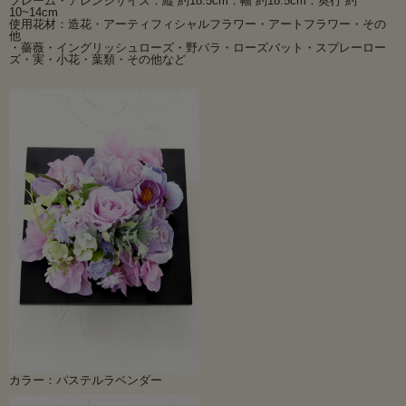
フレーム・アレンジサイズ：縦 約18.5cm：幅 約18.5cm：奥行 約
薔薇をメインにバラのお花をより美しく引き立てる小花や実や葉たちをナチュラ
10~14cm
使用花材：造花・アーティフィシャルフラワー・アートフラワー・その
ルにアレンジした薔薇による薔薇のための
他
インテリアフラワー。
・薔薇・イングリッシュローズ・野バラ・ローズバット・スプレーロー
綾瀬市にあるローズガーデンのそれぞれのエリアイメージにあわせたラインナッ
ズ・実・小花・葉類・その他など
プでお色はLサイズMサイズ両方合わせて
18色をご用意しております。
置いても壁に掛けても飾れる造花のスクエアフレームアレンジメント！
高品質なアーティフィシャルフラワーだけでなく、造花の中で最高級とされる正
真正銘のアートフラワーも使用しております。
造花は枯れることもなく虫の発生もないのでお手入れも簡単。
水やりの必要もなく扱いやすいのが造花の１番の特徴です。
ウイルスや感染症対策にもなり、細菌や雑菌の発生もありません。
プリザーブドフラワーアレンジ風の絵画のようなフレームアレンジメント。
お部屋・空間を素敵に飾れる唯一無二のデザインで選ぶのも楽しいインテリア
フラワーです。
フック付きで壁に掛けても飾れますし、フォトスタンドのようにも置き型でも飾
れます。
アーティフィシャルフラワーのインテリアアレンジでお部屋をモダンで素敵な癒
しの空間に・・・。
アーティスティックなアレンジメントはお部屋をお洒落に素敵に演出してくれま
す。
飾る向きによって雰囲気が変わります。色々楽しんで！
縦横どの角度から見てもＯＫですのでテーブルのセンターなどに飾ることも可
カラー：パステルラベンダー
能！
場所を選ばずに飾れるので贈りものにも大変喜ばれます。