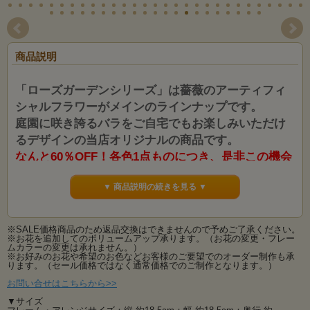
商品説明
「ローズガーデンシリーズ」は薔薇のアーティフィ
シャルフラワーがメインのラインナップです。
庭園に咲き誇るバラをご自宅でもお楽しみいただけ
るデザインの当店オリジナルの商品です。
なんと60％OFF！各色1点ものにつき、是非この機会
をお見逃しなく♪
▼ 商品説明の続きを見る ▼
この「ローズガーデンシリーズ」は実店舗のある神奈川県綾瀬市の市花でもある
「薔薇」をモチーフに
同市にある「ローズガーデン」にちなんだ商品ラインナップとなっております。
※SALE価格商品のため返品交換はできませんので予めご了承ください。
綾瀬市のローズガーデンは複数のエリアがあり、四季を通して様々なエリアごと
※お花を追加してのボリュームアップ承ります。（お花の変更・フレー
に薔薇の魅力をご堪能いただける素敵な庭園です。
ムカラーの変更は承れません。）
当店の「ローズガーデンシリーズ」はそんな庭園のエリアに咲き誇るバラたちを
※お好みのお花や希望のお色などお客様のご要望でのオーダー制作も承
ご自宅でも感じてお楽しみいただけるよう
ります。（セール価格ではなく通常価格でのご制作となります。）
デザインした当店オリジナルの商品です。
お問い合せはこちらから>>
想い出に残せるアーティフィシャルフラワー（高級造花）の置いても掛けても飾
▼サイズ
れるスクエアフレームアレンジメントです。