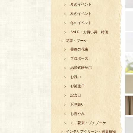
夏のイベント
秋のイベント
冬のイベント
SALE・お買い得・特価
花束・ブーケ
薔薇の花束
プロポーズ
結婚式贈呈用
お祝い
お誕生日
記念日
お見舞い
お悔やみ
ミニ花束・プチブーケ
インテリアグリーン・観葉植物