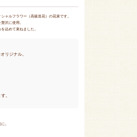
ィシャルフラワー（高級造花）の花束です。
を贅沢に使用。
心を込めて束ねました。
全オリジナル。
ます。
美に。