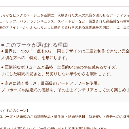
わらかなピンクとベージュを基調に、洗練された大人の気品を漂わせるアーティフ
ューリップ、バラ、ラナンキュラス、スイートピーなど、厳選された高品質な花材
練のデザイナーが、ふんわりとした動きと奥行きのある立体感を大切に、一点一点
■ このブーケが選ばれる理由
● 世界に一つの「一点もの」
：同じデザインは二度と制作できない完
大切な方への「特別」を形にします。
● 圧倒的なボリュームと品格
：全長約64cmの存在感あるサイズ。
手にした瞬間の驚きと、見劣りしない華やかさを演出します。
● 永遠に続く美しさ
：最高級のアートフラワーを使用。
プロポーズや結婚式の感動を、そのままインテリアとして永く楽しめ
おすすめのシーン】
ロポーズ・結婚式のご両親贈呈品・誕生日・結婚記念日・新居祝い・自分へのご褒
その日だけの花”ではなく、
“一生の思い出として残る花”
を贈りたい方へ。