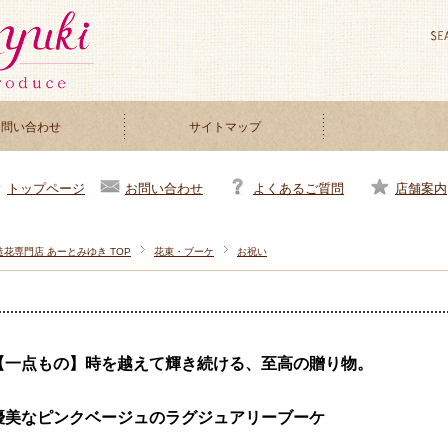
お問い合わせ
サイトマップ
お問い合わせ
よくあるご質問
店舗案内
トップページ
造花専門店 あーとみゆき TOP
花束・ブーケ
お祝い
【一点もの】時を越えて輝き続ける、至高の贈り物。
優美なピンクベージュのラグジュアリーブーケ