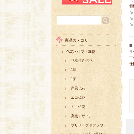
価
※
※
※
商品カテゴリ
■
サ
仏花・供花・墓花
主
花器付き供花
仕
1対
1束
洋風仏花
エコ仏花
ミニ仏花
高級デザイン
プリザーブドフラワー