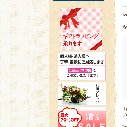
や
チ
熟
【
プ
“