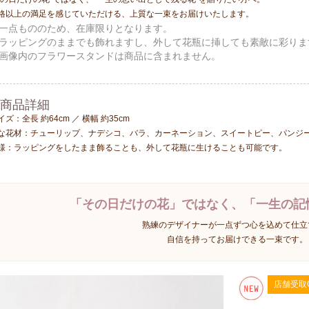
格以上の満足を感じていただける、上質な一束をお届けいたします。
一点もののため、在庫限りとなります。
ラッピングのままでも飾れますし、外して花瓶に挿しても素敵に彩りま
画像内のフラワースタンドは商品に含まれません。
 商品詳細
イズ
：全長 約64cm ／ 横幅 約35cm
な花材
：チューリップ、ナデシコ、バラ、カーネーション、スイートピー、パンジ
様
：ラッピングをしたまま飾ることも、外して花瓶に生けることも可能です。
「その日だけの花」ではなく、「一生の記
熟練のデザイナーが一点ずつ心を込めて仕立
自信を持ってお届けできる一束です。
店舗受取