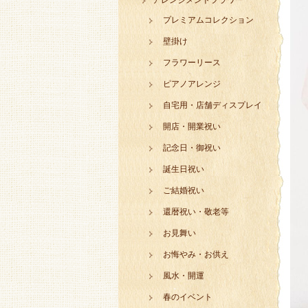
アレンジメントフラワー
プレミアムコレクション
壁掛け
フラワーリース
ピアノアレンジ
自宅用・店舗ディスプレイ
開店・開業祝い
記念日・御祝い
誕生日祝い
ご結婚祝い
還暦祝い・敬老等
お見舞い
お悔やみ・お供え
風水・開運
春のイベント