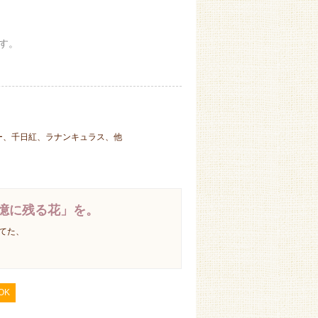
す。
ー、千日紅、ラナンキュラス、他
憶に残る花」を。
てた、
OK