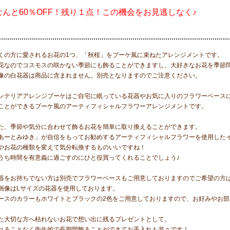
なんと60％OFF！残り１点！この機会をお見逃しなく♪
くの方に愛されるお花の1つ、「秋桜」をブーケ風に束ねたアレンジメントです。
花なのでコスモスの咲かない季節にも飾ることができますし、大好きなお花を季節
像の白花器は商品に含まれません。別売となりますのでご注意ください。
ンテリアアレンジブーケはご自宅に眠っている花器やお気に入りのフラワーベース
ことができるブーケ風のアーティフィシャルフラワーアレンジメントです。
た、季節や気分に合わせて飾るお花を簡単に取り換えることができます。
あーとみゆき」が自信をもってお勧めするアーティフィシャルフラワーを使用した
やお花の種類を変えて気分転換するものいいですね！
うち時間を有意義に過ごすのにひと役買ってくれることでしょう♪
器をお持ちでない方は別売でフラワーベースもご用意しておりますのでご希望の方
画像はLサイズの花器を使用しております。
ースのカラーもホワイトとブラックの2色をご用意しておりますので、お好みやお
た大切な方へ枯れないお花で想い出に残るプレゼントとして。
れることなく衛生的で長期間飾ることができてお手入れも楽々です！