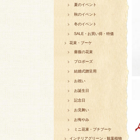
夏のイベント
秋のイベント
冬のイベント
SALE・お買い得・特価
花束・ブーケ
薔薇の花束
プロポーズ
結婚式贈呈用
お祝い
お誕生日
記念日
お見舞い
お悔やみ
ミニ花束・プチブーケ
インテリアグリーン・観葉植物