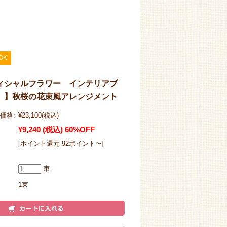
OK
ィシャルフラワー インテリアブ
 】秋桜の花束風アレンジメント
価格:
¥23,100
(税込)
¥9,240
(税込)
60%OFF
[ポイント還元 92ポイント〜]
束
1束