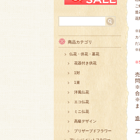
ご
造
花
※
カ
商品カテゴリ
だ
※
仏花・供花・墓花
※
花器付き供花
1対
売
問
1束
※
洋風仏花
合
※
エコ仏花
ま
ミニ仏花
造
高級デザイン
ア
プリザーブドフラワー