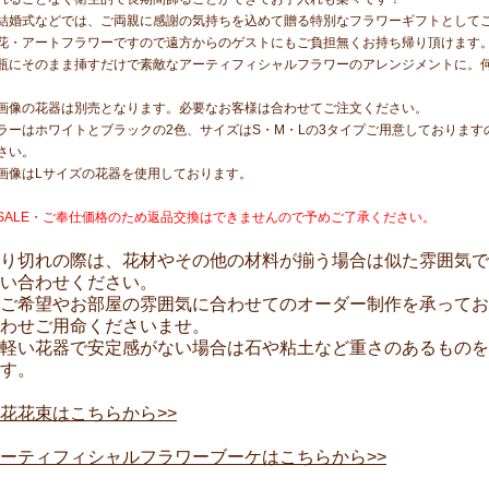
結婚式などでは、ご両親に感謝の気持ちを込めて贈る特別なフラワーギフトとして
花・アートフラワーですので遠方からのゲストにもご負担無くお持ち帰り頂けます
瓶にそのまま挿すだけで素敵なアーティフィシャルフラワーのアレンジメントに。
画像の花器は別売となります。必要なお客様は合わせてご注文ください。
ラーはホワイトとブラックの2色、サイズはS・M・Lの3タイプご用意しておりま
さい。
画像はLサイズの花器を使用しております。
SALE・ご奉仕価格のため返品交換はできませんので予めご了承ください。
り切れの際は、花材やその他の材料が揃う場合は似た雰囲気で
い合わせください。
ご希望やお部屋の雰囲気に合わせてのオーダー制作を承ってお
わせご用命くださいませ。
軽い花器で安定感がない場合は石や粘土など重さのあるものを
す。
花花束はこちらから>>
ーティフィシャルフラワーブーケはこちらから>>