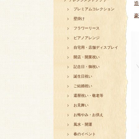
アレンジメントフラワー
造
プレミアムコレクション
豪
壁掛け
フラワーリース
ピアノアレンジ
自宅用・店舗ディスプレイ
開店・開業祝い
記念日・御祝い
誕生日祝い
ご結婚祝い
還暦祝い・敬老等
お見舞い
お悔やみ・お供え
風水・開運
春のイベント