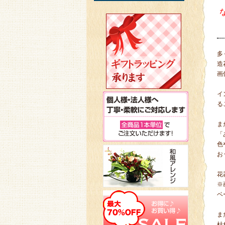
多
造
画
イ
る
ま
「
色
お
花
※
ベ
ま
枯