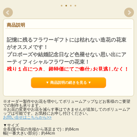
商品説明
記憶に残るフラワーギフトには枯れない造花の花束
がオススメです！
プロポーズや結婚記念日など色褪せない思い出にア
ーティフィシャルフラワーの花束！
残り１点につき、超特価にてご奉仕♪お見逃しなく！
たくさんのお花を贅沢に使ったナチュラルな濃色のブーケ。
▼ 商品説明の続きを見る ▼
上品で多用途でお使いいただけます。
お手入れの手間も省け、枯れずに色褪せない造花は記憶残る記念の花束として大
変喜ばます。
※オーダー製作やお花を増やしてボリュームアップなどお客様のご要望
薔薇、ダリア、カーネーションなどお花の種類を豊富に束ねた贅沢な仕上がりの
での制作も承ります。
アートフラワー花束です。
※お花の変更やお花を減らす事はできませんが追加してのボリュームア
ップは可能です。お気軽にお申し付けください。
造花ならではで季節やご用途を気にせず、あらゆるシーンでご利用いただけま
お問い合せはこちらから>>
す。
大切な方へ心を込めたプレゼントを・・・。
▼サイズ
全長(葉や花の先端から茎足まで)：約84cm
幅(一番大きい部分)：約44cm
ご結婚式などでは、ご両親に感謝の気持ちを込めて贈る贈呈用花束としてご使用