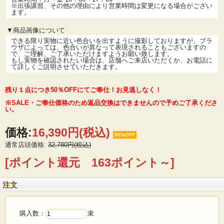
※出張講習、その他の理由により営業時間は変更になる場合がござい
ます。
▼商品画像について
できる限り実物に近い色合いを出すように撮影しておりますが、ブラ
ウザによっては、色合いが異なって表現されることもございますの
で、ご理解、ご了承いただけますようお願い致します。
もし実物を確認されたい場合は、店舗へご来店いただくか、お電話に
て詳しくご説明させていただきます。
残り１点につき50％OFFにてご奉仕！お見逃しなく！
※SALE・ご奉仕価格のため返品交換はできませんので予めご了承くださ
い。
価格:
16,390円
(税込)
50%OFF
通常店頭価格:
32,780円(税込)
[ポイント還元 163ポイント～]
注文
購入数：
束