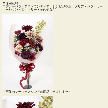
頂けます。
▼使用花材
造花・アーティフィシャルフラワーですので遠方からのゲストにもご負担無くお
スプレーバラ・アストランティア・シンビジウム・ダリア・バラ・カー
持ち帰り頂けます。
ネーション・葉・ベリー・その他など
枯れずに想い出に残せるプレゼントに！
お誕生日や記念日、プロポーズ・発表会・退職などの御祝いにも最適です。
枯れることなく衛生的でお手入れも楽々です！
ラッピングをほどいて花瓶にそのまま挿すだけで素敵なアーティフィシャルフラ
ワーのアレンジメントに早変わり♪
簡単に飾れるのも魅力のひとつです。
ドラマチックな花束で特別な日を演出しましょう。
お洒落な花贈りなら高級なアーティフィシャルフラワーの花束がおすすめです！
残り１点につき半額にてご奉仕！お見逃しなく！
※SALE・ご奉仕価格のため返品交換はできませんので予めご了承ください。
※画像のフラワースタンドは商品に含まれません。