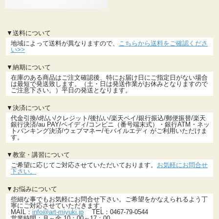
▼送料について
地域によって送料が異なりますので、
こちらから送料をご確認くださ
い>>
▼納期について
在庫のある商品はご注文確認後、特にお届け日にご指定日がない場合
は最短で発送致します。（土・日は発送作業がお休みとなりますので
ご注意下さい。）平日の発送となります。
▼決済について
代金引換/d払い/クレジット/後払い/楽天ペイ/銀行振込/郵便振替/楽天
銀行決済/au PAY/ペイディ/コンビニ（番号端末式）・銀行ATM・ネッ
トバンキング決済/ウェブマネー/モバイルエディ がご利用いただけま
す。
▼教室・講習について
ご希望に応じてご対応させていただいております。
お気軽にお問合せ
下さい。
▼お悩みについて
些細な事でもお気軽にお問合せ下さい。ご希望をかなえられるよう丁
寧にご対応させていただきます。
MAIL：
info@art-miyuki.jp
TEL：0467-79-0544
営業時間：月～金 10：00～17：00