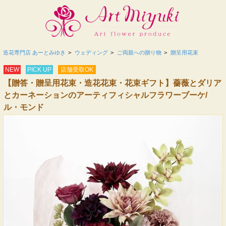
造花専門店 あーとみゆき
>
ウェディング
>
ご両親への贈り物
>
贈呈用花束
NEW
PICK UP
店舗受取OK
【贈答・贈呈用花束・造花花束・花束ギフト】薔薇とダリア
とカーネーションのアーティフィシャルフラワーブーケ/
ル・モンド