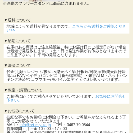
※画像のフラワースタンドは商品に含まれません。
▼送料について
地域によって送料が異なりますので、
こちらから送料をご確認くださ
い>>
▼納期について
在庫のある商品はご注文確認後、特にお届け日にご指定日がない場合
は最短で発送致します。（土・日は発送作業がお休みとなりますので
ご注意下さい。）平日の発送となります。
▼決済について
代金引換/クレジット/後払い/楽天ペイ/銀行振込/郵便振替/楽天銀行決
済/au PAY/ペイディ/コンビニ（番号端末式）・銀行ATM・ネットバン
キング決済/ウェブマネー/モバイルエディ がご利用いただけます。
▼教室・講習について
ご希望に応じてご対応させていただいております。
お気軽にお問合せ
下さい。
▼お悩みについて
些細な事でもお気軽にお問合せ下さい。ご希望をかなえられるよう丁
寧にご対応させていただきます。
MAIL：
info@art-miyuki.jp
TEL：0467-79-0544
営業時間：月～金 10：00～17：00
※出張講習、その他の理由により営業時間は変更になる場合がござい