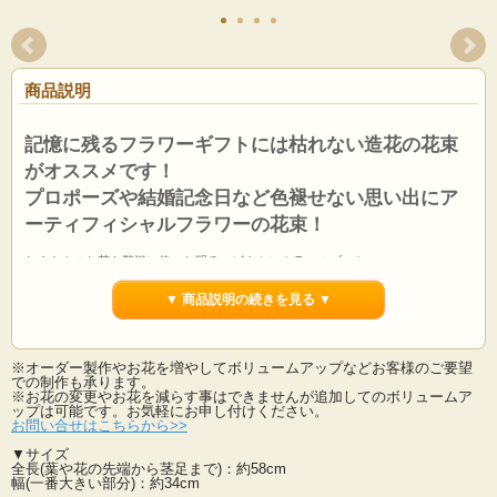
商品説明
記憶に残るフラワーギフトには枯れない造花の花束
がオススメです！
プロポーズや結婚記念日など色褪せない思い出にア
ーティフィシャルフラワーの花束！
たくさんのお花を贅沢に使った明るいビタミンカラーのブーケ。
元気いっぱいのオレンジカラーを纏めたアクティブな雰囲気の花束です。
お手入れの手間も省け、枯れずに色褪せない造花は記憶残る記念の花束として大
▼ 商品説明の続きを見る ▼
変喜ばれています。
高品質なアーティフィシャルフラワーで作られたこの花束は、どんなシーンでも
※オーダー製作やお花を増やしてボリュームアップなどお客様のご要望
華やかさを演出します。
での制作も承ります。
造花ならではで季節やご用途も気にせず、あらゆるシーンでご利用いただけま
※お花の変更やお花を減らす事はできませんが追加してのボリュームア
す。
ップは可能です。お気軽にお申し付けください。
大切な方へ心を込めたプレゼントを・・・。
お問い合せはこちらから>>
▼サイズ
ご結婚式などでは、ご両親に感謝の気持ちを込めて贈る特別なフラワーギフトと
全長(葉や花の先端から茎足まで)：約58cm
してご使用頂けます。
幅(一番大きい部分)：約34cm
造花・アーティフィシャルフラワーですので遠方からのゲストにもご負担無くお