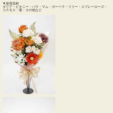
持ち帰り頂けます。
▼使用花材
ダリア・ピオニー・バラ・マム・ガーベラ・リリー・スプレーローズ・
コスモス・葉・その他など
長持ちするため、特別な日や日常のインテリアとしても最適です。
豪華なデザインは、贈り物としても喜ばれること間違いなし。
お誕生日や記念日、発表会・退職などの御祝いにも最適です。
プロポーズやお祝いの場面にぴったりなこの花束は、様々な用途に対応していま
す。
大切な人へのサプライズや、ご友人への感謝の気持ちを伝える際にも、心を込め
た贈り物として最適です。
アーティフィシャルフラワーならではの手入れ不要で、いつまでも美しさを保つ
ことができるため、贈られた方も長く楽しむことができます。
枯れることなく衛生的でお手入れも楽々です！
ラッピングをほどいて花瓶にそのまま挿すだけで素敵なアーティフィシャルフラ
ワーのアレンジメントに早変わり♪
簡単に飾れるのも魅力のひとつです。
ドラマチックな花束で特別な日を演出しましょう。
お洒落な花贈りなら高級なアーティフィシャルフラワーの花束がおすすめです！
自分へのご褒美や大切な人への贈り物にいかがでしょうか？
あなたの大切な瞬間を、より一層特別なものにしてくれる素敵な花束です。