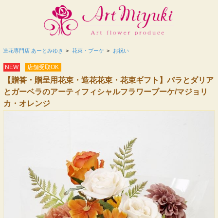
造花専門店 あーとみゆき
>
花束・ブーケ
>
お祝い
NEW
店舗受取OK
【贈答・贈呈用花束・造花花束・花束ギフト】バラとダリア
とガーベラのアーティフィシャルフラワーブーケ/マジョリ
カ・オレンジ