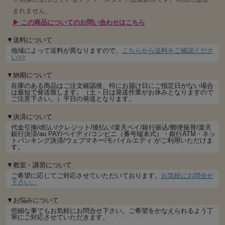
華やかさを保ちます。
まれません。
▶ この商品についてのお問い合わせはこちら
さらに、受け取った後も長く飾れるため、贈った日の思い出がずっと色褪
せません。
▼送料について
「あの日の気持ち」を形として残せるのは、アーティフィシャルフラワー
地域によって送料が異なりますので、
こちらから送料をご確認くださ
い>>
ならではの大きな魅力です。
花粉の心配もなく、ペットのいるご家庭にも安心。
▼納期について
在庫のある商品はご注文確認後、特にお届け日にご指定日がない場合
は最短で発送致します。（土・日は発送作業がお休みとなりますので
特別な想いを、特別なまま届けたい。
ご注意下さい。）平日の発送となります。
そんな願いを叶える、永く寄り添う、一点ものの花束です。
▼決済について
代金引換/d払い/クレジット/後払い/楽天ペイ/銀行振込/郵便振替/楽天
銀行決済/au PAY/ペイディ/コンビニ（番号端末式）・銀行ATM・ネッ
トバンキング決済/ウェブマネー/モバイルエディ がご利用いただけま
す。
▼教室・講習について
ご希望に応じてご対応させていただいております。
お気軽にお問合せ
下さい。
▼お悩みについて
些細な事でもお気軽にお問合せ下さい。ご希望をかなえられるよう丁
寧にご対応させていただきます。