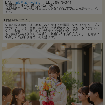
MAIL：
info@art-miyuki.jp
TEL：0467-79-0544
営業時間：月～金 10：00～17：00
※出張講習、その他の理由により営業時間は変更になる場合がござい
ます。
▼商品画像について
できる限り実物に近い色合いを出すように撮影しておりますが、ブラ
ウザによっては、色合いが異なって表現されることもございますの
で、ご理解、ご了承いただけますようお願い致します。
もし実物を確認されたい場合は、店舗へご来店いただくか、お電話に
て詳しくご説明させていただきます。
※お花を追加してボリュームアップなどお客様のご要望での制作も承り