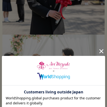
■ なぜ、様々なご用途での贈り物に選ばれるのか
♥
プロポーズ・結婚記念日に
：
一生に一度の大切な瞬間は、絶対に失敗したくないもの。生花だと渡す
までの移動中にしおれる心配がありますが、このブーケならどんなタイ
ミングでも美しいまま。渡した後も枯れないため、「あの日の気持ち」
を形としてずっと残せます。永遠を誓う場面にふさわしい、記憶に残る
贈り物です。
♥
卒業・退職祝いに
：
新しい門出を祝う場面では、持ち歩き時間が長くなることも多いもの。
造花なら移動中に傷む心配がなく、式典後もきれいなまま飾れます。人
生の節目を象徴するギフトとして、長く思い出を残せるのが大きな魅力
です。
♥
誕生日・お祝い全般に
：
華やかで明るいミックスカラーは、どんなお祝いにもぴったり。花粉の
心配がなく、ペットのいるご家庭にも安心して贈れます。飾るだけで空