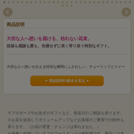
商品説明
大切な人へ想いを届ける、枯れない花束。
祝福も感謝も愛も、色褪せずに長く寄り添う特別なギフト。
大切な人へ想いを伝える特別な瞬間にふさわしい、チューリップとスイー
トピーのミックスカラーで仕上げた高級アーティフィシャルブーケです。
生花のように瑞々しく、手にした瞬間に心が華やぐ美しさを持ちながら、
▼ 商品説明の続きを見る ▼
造花ならではの“枯れない安心感”を兼ね備えています。
プロポーズや結婚記念日、誕生日、卒業・退職祝いなど、人生の節目には
「絶対に失敗したくない」もの。
※プロポーズやお急ぎのギフトなど、発送日のご相談も承ります。
生花だと持ち歩き時間や渡すタイミングによってはしおれてしまう心配が
※お花を追加してボリュームアップなどお客様のご要望での制作も
ありますが、このブーケならどんなシーンでも美しいまま。
承ります。（お花の変更・チェンジは承れません。）
プレゼントするまでの移動中も、渡した後の持ち帰り時間も、色褪せずに
※画像に使用しているフラワースタンドは撮影用です。商品には含