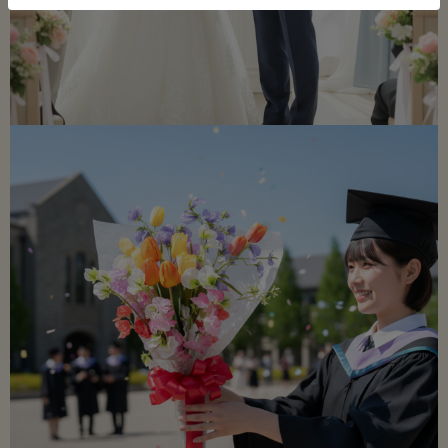
間がぱっと明るくなり、贈られた人の毎日に小さな幸せを届けてくれま
す。
■ 商品詳細
サイズ
：全長 約61cm ／ 横幅 約37cm ／ 花房部分 約38cm
主な花材
：チューリップ、スイートピー、その他
仕様
：ラッピングをしたまま飾ることも、外して花瓶に生けることも可能
です。