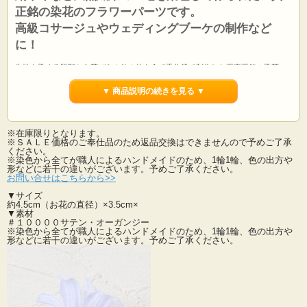
正銘の染花のフラワーパーツです。
高級コサージュやウェディングブーケの制作など
に！
生地を染める段階から花びら１枚１枚を全て手作業で制作した正真正銘の染花・
アートフラワーのフラワーパーツです。
もちろん、制作も材料も全て国内生産。
▼ 商品説明の続きを見る ▼
サテンとオーガンジーを組み合わせたデザインで光沢だけでなく柔らかで優しい
雰囲気のアートフラワーパーツ。
※在庫限りとなります。
コサージュやブーケの制作などに最適です。
※ＳＡＬＥ価格のご奉仕品のため返品交換はできませんので予めご了承
１枚１枚手染め・手作業で丁寧に作られた本物のアートフラワーは造花の中で最
ください。
も高級。
※染色から全てが職人によるハンドメイドのため、1輪1輪、色の出方や
最高級の素材を使用した当社のアートフラワーは素材から生産まで全て国内・国
形などに若干の違いがございます。予めご了承ください。
お問い合せはこちらから>>
産にこだわってお作りしております、手染め手作りの品です。
▼サイズ
発色が綺麗で可憐なイメージのお花です。
約4.5cm（お花の直径）×3.5cm×
お子様向けの作品作りにも向いています。
▼素材
カラーも１４色と豊富にご用意！いろいろな手作り作品にご使用下さい。
＃１００００サテン・オーガンジー
※染色から全てが職人によるハンドメイドのため、1輪1輪、色の出方や
形などに若干の違いがございます。予めご了承ください。
在庫限りとなります。
※ＳＡＬＥ価格のご奉仕品のため返品交換はできませんので予めご了承くださ
い。
※染色から全てが職人によるハンドメイドのため、1輪1輪、色の出方や形などに
若干の違いがございます。予めご了承ください。