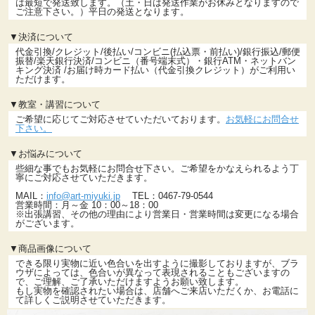
は最短で発送致します。（土・日は発送作業がお休みとなりますので
ご注意下さい。）平日の発送となります。
▼決済について
代金引換/クレジット/後払い/コンビニ(払込票・前払い)/銀行振込/郵便
振替/楽天銀行決済/コンビニ（番号端末式）・銀行ATM・ネットバン
キング決済 /お届け時カード払い（代金引換クレジット）がご利用い
ただけます。
▼教室・講習について
ご希望に応じてご対応させていただいております。
お気軽にお問合せ
下さい。
▼お悩みについて
些細な事でもお気軽にお問合せ下さい。ご希望をかなえられるよう丁
寧にご対応させていただきます。
MAIL：
info@art-miyuki.jp
TEL：0467-79-0544
営業時間：月～金 10：00～18：00
※出張講習、その他の理由により営業日・営業時間は変更になる場合
がございます。
▼商品画像について
できる限り実物に近い色合いを出すように撮影しておりますが、ブラ
ウザによっては、色合いが異なって表現されることもございますの
で、ご理解、ご了承いただけますようお願い致します。
もし実物を確認されたい場合は、店舗へご来店いただくか、お電話に
て詳しくご説明させていただきます。