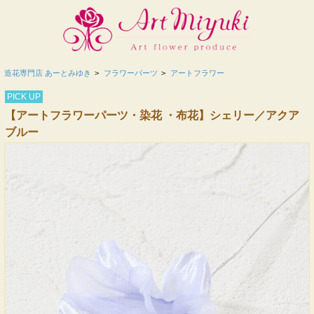
造花専門店 あーとみゆき
>
フラワーパーツ
>
アートフラワー
PICK UP
【アートフラワーパーツ・染花 ・布花】シェリー／アクア
ブルー