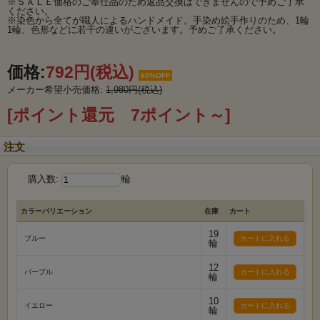
※ＳＡＬＥ価格のご奉仕品のため返品交換はできませんので予めご了承
ください。
※染色から全てが職人によるハンドメイド。手染め絵手作りのため、1輪
1輪、色形などに若干の違いがございます。予めご了承ください。
価格:
792円
(税込)
60%OFF
メーカー希望小売価格:
1,980円(税込)
[ポイント還元 7ポイント～]
注文
購入数:
輪
カラーバリエーション
在庫
カート
19
ブルー
輪
12
パープル
輪
10
イエロー
輪