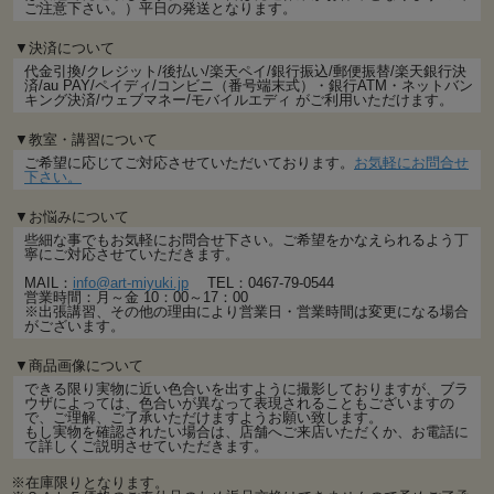
ご注意下さい。）平日の発送となります。
▼決済について
代金引換/クレジット/後払い/楽天ペイ/銀行振込/郵便振替/楽天銀行決
済/au PAY/ペイディ/コンビニ（番号端末式）・銀行ATM・ネットバン
キング決済/ウェブマネー/モバイルエディ がご利用いただけます。
▼教室・講習について
ご希望に応じてご対応させていただいております。
お気軽にお問合せ
下さい。
▼お悩みについて
些細な事でもお気軽にお問合せ下さい。ご希望をかなえられるよう丁
寧にご対応させていただきます。
MAIL：
info@art-miyuki.jp
TEL：0467-79-0544
営業時間：月～金 10：00～17：00
※出張講習、その他の理由により営業日・営業時間は変更になる場合
がございます。
▼商品画像について
できる限り実物に近い色合いを出すように撮影しておりますが、ブラ
ウザによっては、色合いが異なって表現されることもございますの
で、ご理解、ご了承いただけますようお願い致します。
もし実物を確認されたい場合は、店舗へご来店いただくか、お電話に
て詳しくご説明させていただきます。
※在庫限りとなります。