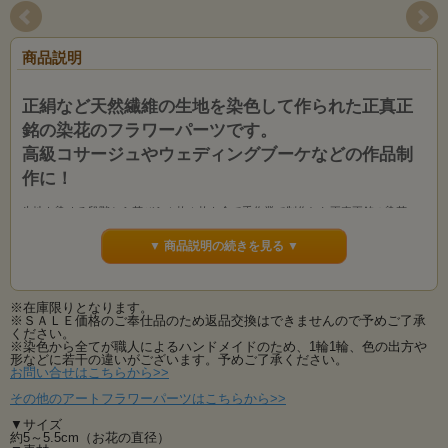
商品説明
正絹など天然繊維の生地を染色して作られた正真正
銘の染花のフラワーパーツです。
高級コサージュやウェディングブーケなどの作品制
作に！
生地を染める段階から花びら１枚１枚を全て手作業で制作した正真正銘の染花・
アートフラワーのフラワーパーツです。
もちろん、制作も材料も全て国内生産。
▼ 商品説明の続きを見る ▼
サテン地とオーガンジで優しく気品あるバラに仕上げております。
形も大きさ別に大・中・小・蕾の4サイズがあり、ウェディングブーケやヘッドド
※在庫限りとなります。
レス、またコサージュなどの制作に使いやすいアートフラワーパーツです。
※ＳＡＬＥ価格のご奉仕品のため返品交換はできませんので予めご了承
ください。
コサージュやブライダル関連の小物作り、ブライダルブーケやヘッドドレスなど
※染色から全てが職人によるハンドメイドのため、1輪1輪、色の出方や
の様々な作品制作にご利用いただけます。
形などに若干の違いがございます。予めご了承ください。
お問い合せはこちらから>>
１枚１枚手染め・手作業で丁寧に作られた本物のアートフラワーは造花の中で最
も高級。
その他のアートフラワーパーツはこちらから>>
最高級の素材を使用した当社のアートフラワーは素材から生産まで全て国内・国
産にこだわってお作りしております、手染め手作りの品です。
▼サイズ
約5～5.5cm（お花の直径）