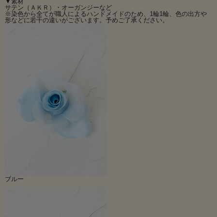
▼素材
発色も綺麗で大変使い勝手の良いアートフラワーパーツです。
サテン（ＡＫＲ）・オーガンジーなど
花びらにはオーガンジーも使っていてとても柔らかな雰囲気です。
※染色から全てが職人によるハンドメイドのため、1輪1輪、色の出方や
形などに若干の違いがございます。予めご了承ください。
カラーも7色ご用意！
いろいろな手作り作品にご使用下さい。
在庫限りとなります。
※ＳＡＬＥ価格のご奉仕品のため返品交換はできませんので予めご了承くださ
い。
※染色から全てが職人によるハンドメイドのため、1輪1輪、色の出方や形などに
若干の違いがございます。予めご了承ください。
その他のアートフラワーパーツはこちらから>>
ブルー