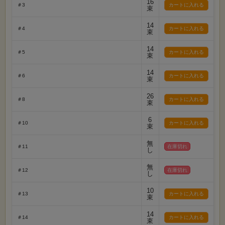
16
＃3
束
14
＃4
束
14
＃5
束
14
＃6
束
26
＃8
束
6
＃10
束
無
＃11
在庫切れ
し
無
＃12
在庫切れ
し
10
＃13
束
14
＃14
束