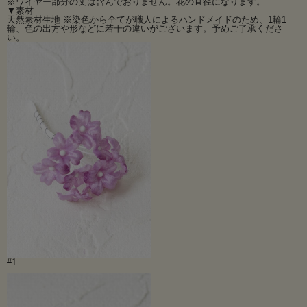
※ワイヤー部分の丈は含んでおりません。花の直径になります。
いろいろな手作り作品にご使用下さい。
▼素材
ブーケ・髪飾り、その他フラワー雑貨など様々お使いいただけるフラワーパーツ
天然素材生地 ※染色から全てが職人によるハンドメイドのため、1輪1
です。
輪、色の出方や形などに若干の違いがございます。予めご了承くださ
在庫限りのためお安くさせていただきました。
い。
※ＳＡＬＥ価格のご奉仕品のため返品交換はできませんので予めご了承くださ
い。
※染色から全てが職人によるハンドメイドのため、1輪1輪、色の出方や形などに
若干の違いがございます。予めご了承ください。
その他のアートフラワーパーツはこちらから>>
#1