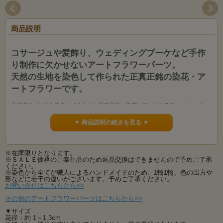
商品説明
コサージュや髪飾り、ウェディングブーケなど手作
り制作に欠かせないアートフラワーパーツ。
天然の生地を染色して作られた正真正銘の染花・ア
ートフラワーです。
天然繊維の生地を染色して作られた正真正銘の染花のアートフラワーパーツで
す。
花びら１枚１枚から全て手作業で制作しております。もちろん、制作も材料も全
▼ 商品説明の続きを見る ▼
て国内生産。
１枚１枚手染め・手作業で丁寧に作られた本物のアートフラワーは造花の中で最
も高級。
※在庫限りとなります。
最高級の素材を使用した当社のアートフラワーは素材から生産まで全て国内・国
※ＳＡＬＥ価格のご奉仕品のため返品交換はできませんので予めご了承
産にこだわってお作りしております、手染め手作りの品です。
ください。
※染色から全てが職人によるハンドメイドのため、1輪1輪、色の出方や
色も13色と豊富にご用意！いろいろな手作り作品にご使用下さい。
形などに若干の違いがございます。予めご了承ください。
お問い合せはこちらから>>
とってもポップで可愛らしいかすみ草です。
繊細お花をいろいろなイメージでお使いいただけます。
その他のアートフラワーパーツはこちらから>>
ネコちゃんやワンちゃんなどペットの飾りにする方も多い人気のフラワーパーツ
です。
▼サイズ
どのような種類のお花とも相性がよく、やっぱり欠かせないお花ですね。
花径：約 1～1.3cm