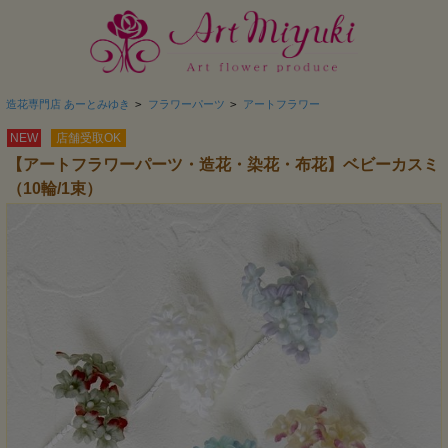
造花専門店 あーとみゆき
>
フラワーパーツ
>
アートフラワー
NEW
店舗受取OK
【アートフラワーパーツ・造花・染花・布花】ベビーカスミ
（10輪/1束）