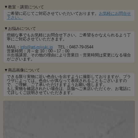
▼教室・講習について
ご希望に応じてご対応させていただいております。
お気軽にお問合せ
下さい。
▼お悩みについて
些細な事でもお気軽にお問合せ下さい。ご希望をかなえられるよう丁
寧にご対応させていただきます。
MAIL：
info@art-miyuki.jp
TEL：0467-79-0544
営業時間：月～金 10：00～17：00
※出張講習、その他の理由により営業日・営業時間は変更になる場合
がございます。
▼商品画像について
できる限り実物に近い色合いを出すように撮影しておりますが、ブラ
ウザによっては、色合いが異なって表現されることもございますの
で、ご理解、ご了承いただけますようお願い致します。
もし実物を確認されたい場合は、店舗へご来店いただくか、お電話に
て詳しくご説明させていただきます。