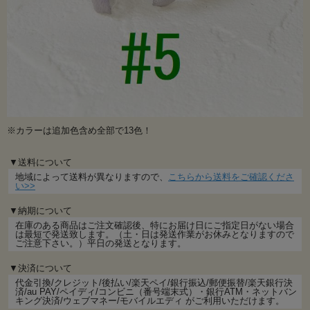
※カラーは追加色含め全部で13色！
▼送料について
地域によって送料が異なりますので、
こちらから送料をご確認くださ
い>>
▼納期について
在庫のある商品はご注文確認後、特にお届け日にご指定日がない場合
は最短で発送致します。（土・日は発送作業がお休みとなりますので
ご注意下さい。）平日の発送となります。
▼決済について
代金引換/クレジット/後払い/楽天ペイ/銀行振込/郵便振替/楽天銀行決
済/au PAY/ペイディ/コンビニ（番号端末式）・銀行ATM・ネットバン
キング決済/ウェブマネー/モバイルエディ がご利用いただけます。