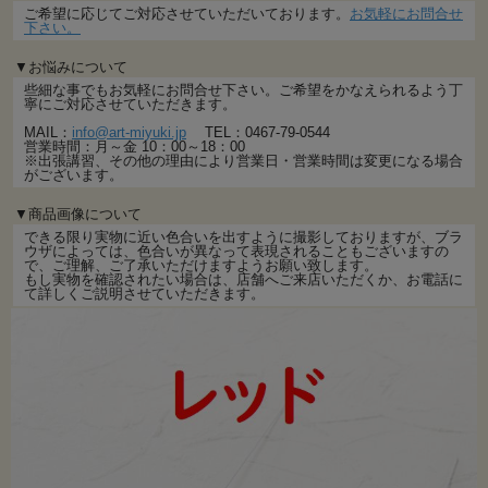
ご希望に応じてご対応させていただいております。
お気軽にお問合せ
下さい。
▼お悩みについて
些細な事でもお気軽にお問合せ下さい。ご希望をかなえられるよう丁
寧にご対応させていただきます。
MAIL：
info@art-miyuki.jp
TEL：0467-79-0544
営業時間：月～金 10：00～18：00
※出張講習、その他の理由により営業日・営業時間は変更になる場合
がございます。
▼商品画像について
できる限り実物に近い色合いを出すように撮影しておりますが、ブラ
ウザによっては、色合いが異なって表現されることもございますの
で、ご理解、ご了承いただけますようお願い致します。
もし実物を確認されたい場合は、店舗へご来店いただくか、お電話に
て詳しくご説明させていただきます。