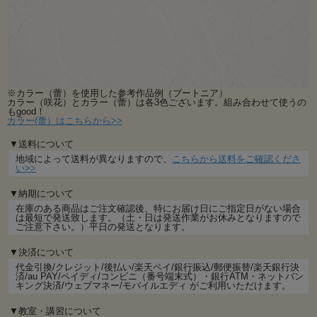
※カラー（蕾）を使用した参考作品例（ブートニア）
カラー（咲花）とカラー（蕾）は各3色ございます。組み合わせて使うの
もgood！
カラー(蕾）はこちらから>>
▼送料について
地域によって送料が異なりますので、
こちらから送料をご確認くださ
い>>
▼納期について
在庫のある商品はご注文確認後、特にお届け日にご指定日がない場合
は最短で発送致します。（土・日は発送作業がお休みとなりますので
ご注意下さい。）平日の発送となります。
▼決済について
代金引換/クレジット/後払い/楽天ペイ/銀行振込/郵便振替/楽天銀行決
済/au PAY/ペイディ/コンビニ（番号端末式）・銀行ATM・ネットバン
キング決済/ウェブマネー/モバイルエディ がご利用いただけます。
▼教室・講習について