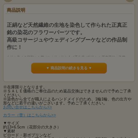
商品説明
正絹など天然繊維の生地を染色して作られた正真正
銘の染花のフラワーパーツです。
高級コサージュやウェディングブーケなどの作品制
作に！
生地を染める段階から花びら１枚１枚を全て手作業で制作した正真正銘の染花・
アートフラワーのフラワーパーツです。
もちろん、制作も材料も全て国内生産。
▼ 商品説明の続きを見る ▼
コサージュ・ブーケ・髪飾り、洋風・和風問わず、どんなものにもアレンジ可能
な万能パーツ。
※在庫限りとなります。
コサージュやブライダル関連の小物作り、ウェディングブーケやヘッドドレスな
※ＳＡＬＥ価格のご奉仕品のため返品交換はできませんので予めご了承
どの様々な作品制作にご利用いただけます。
ください。
１枚１枚手染め・手作業で丁寧に作られた本物のアートフラワーは造花の中で最
※染色から全てが職人によるハンドメイドのため、1輪1輪、色の出方や
も高級。
形などに若干の違いがございます。予めご了承ください。
お問い合せはこちらから>>
最高級の素材を使用した当社のアートフラワーは素材から生産まで全て国内・国
産にこだわってお作りしております、手染め手作りの品です。
カラー（蕾）はこちらから>>
シンプルで品があり大変使い勝手の良いアートフラワーパーツです。
▼サイズ
約13×6.5cm（花部分の大きさ）
▼素材
カラーも3色ご用意！大きさの種類は2サイズ（咲花と蕾）がございます。
ビロード・新ポプリンなど
いろいろな手作り作品にご使用下さい。