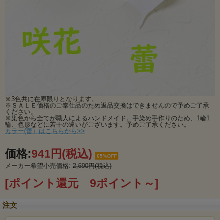
※3色共に在庫限りとなります。
※ＳＡＬＥ価格のご奉仕品のため返品交換はできませんので予めご了承
ください。
※染色から全てが職人によるハンドメイド。手染め手作りのため、1輪1
輪、色形などに若干の違いがございます。予めご了承ください。
カラー(蕾）はこちらから>>
価格:
941円
(税込)
65%OFF
メーカー希望小売価格:
2,690円(税込)
[ポイント還元 9ポイント～]
注文