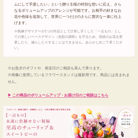
ムにして手渡したい」という贈り主様の特別な想いに応え、さら
ラッピングを含め全長約65cm（花房部分だけで約45cm）という大迫力のボリュ
なるボリュームアップのアレンジが可能です。お相手の好きなお
ーム感が、手渡す瞬間の誇らしさと、忘れられない感動のシーンを贅沢に演出し
花や色味を追加して、世界に一つだけのさらに贅沢な一束に仕上
ます。
げます。
※熟練デザイナーが1つの作品として計算し尽くした「一点もの」とし
ての美しいベースデザイン（色彩の調和）を守るため、現状のお花を変
■ この花束が、特別な「一生の記念」になる理由
更したり、減らしたりすることはできません。あらかじめご了承くださ
い。
★
圧倒的な品格を放つ、世界に一束の「一点もの」
：熟練デザイ
ナーが計算し尽くした贅沢な多色遣い。量産品には決して真似で
きない色彩美が、贈る方のセンスと誠実さを伝えます。
※お急ぎのギフトや、発送日のご相談も喜んで承ります。
★
移動中もずっと美しい、最高品質の安心感
：最高級アーティフ
※画像に使用しているフラワースタンドは撮影用です。商品には含まれま
ィシャルフラワーだからこそ、お出かけや移動中、式典の最中も
せん。
枯れる・萎れる心配がありません。最高の状態のまま、自信を持
って手渡せます。
▶ この商品のボリュームアップ・お届け日のご相談はこちら
★
お部屋を彩り、いつでも蘇る感動
：お祝いの後も、そのままご
自宅のインテリアとして美しく飾っていただけます。目にするた
びに「あの日の手渡された喜び」が鮮やかに蘇る、永遠に色褪せ
ない思い出の品となります。