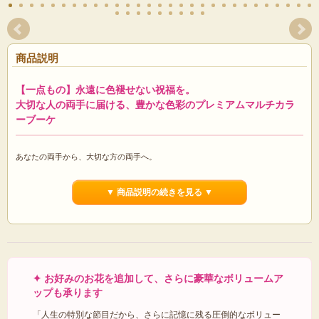
商品説明
【一点もの】永遠に色褪せない祝福を。
大切な人の両手に届ける、豊かな色彩のプレミアムマルチカラ
ーブーケ
あなたの両手から、大切な方の両手へ。
手渡した瞬間に、まるで美しい花園をそのまま写し取ったかのような、圧倒的な
色彩のときめきが広がります。
▼ 商品説明の続きを見る ▼
ライトピンクやローズレッドの情熱、心が弾むオレンジとイエロー、そして洗練
された気品を添えるブルーラベンダーのチューリップ。そこにイエローのスイー
トピーと、青紫・ピンクのパンジーが贅沢に重なり合います。
薄赤紫のペーパーとライトイエローのリボンが全体をドレスアップし、どこから
見ても完璧な美しさを誇る「マルチカラー」の至高の一束に仕立てました。
✦
お好みのお花を追加して、さらに豪華なボリュームア
プロポーズ、結婚式の両親贈呈、大切な方の退職祝いや栄転など、人生の輝かし
ップも承ります
い節目において、言葉以上にあなたの「心からの祝福と敬意」を鮮やかに伝えて
「人生の特別な節目だから、さらに記憶に残る圧倒的なボリュー
くれます。