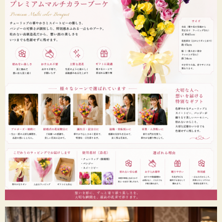
■ 商品詳細
サイズ
：全長 約65cm（花房部分 約45cm） ／ 幅 約34cm（一番大きい部分）
※ラッピングを含めたサイズです。手作りのため若干の個体差があります。
使用花材
：チューリップ（数種類）、スイートピー、パンジー、他
カラー
：マルチカラー（ライトピンク、ローズレッド、オレンジ、イエロー、ブ
ルーラベンダー、青紫、ピンク）
仕様
：気品あるカラーのラッピングペーパーで優しく包み、華やかなカラーリボ
ンで格調高く仕上げてお届けします。（透明ラップ仕様）
「手渡した瞬間の、あの最高の笑顔」を一生の宝物に。
あーとみゆきが、贈る方と受け取る方の幸せを願って仕立てた、永遠に
色褪せない至高のギフトです。