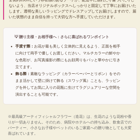
全長約65cmという存在感のあるブーケが、配送中に崩れたり傷ついたりし
ないよう、当店オリジナルボックスへしっかりと固定して丁寧にお届けいた
します。透明な美しいラッピングでドレスアップしてお届けしますので、届
いた状態のまま自信を持って大切な方へ手渡していただけます。
💡 贈り主様・お相手様へ：さらに喜ばれるワンポイント
手渡す際：
お花が最も美しく立体的に見えるよう、正面を相手
に向けて両手で優しくお渡しください。マルチカラーの鮮やか
な色彩が、お写真撮影の際にもお顔周りをパッと華やかに引き
立てます。
飾る際：
素敵なラッピング（カラーペーパーとリボン）をその
まま活かして壁に掛けて飾る（スワッグ風）ことも、ラッピン
グを外してお気に入りの花瓶に生けてラグジュアリーな空間を
演出することも可能です。
※最高級アーティフィシャルフラワー（造花）は、生花のような花粉や香
りが一切ありません。そのため、病院やホテルへの持ち込み、飲食店での
パーティー、小さなお子様やペットのいるご家庭への贈り物としても大変
喜ばれています。