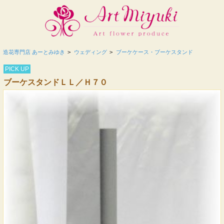
造花専門店 あーとみゆき
>
ウェディング
>
ブーケケース・ブーケスタンド
PICK UP
ブーケスタンドＬＬ／Ｈ７０