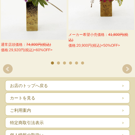
メーカー希望小売価格：
41,800円(税
込)
通常店頭価格：
74,800円(税込)
価格:20,900円(税込)<50%OFF>
サイズ
高さ７
価格:29,920円(税込)<60%OFF>
※品切れの際、ご予約承ります。入荷予定日等、詳しく
31,
はお問い合わせ下さい。
送料
除く
お店のトップへ戻る
カートを見る
納期について
お悩みについて
決済について
ご利用案内
些細な事でもお気軽にお問合
・代金引換/クレジット/
・在庫のある商品はご注
せ下さい。ご希望をかなえら
ビニ/銀行振込/郵便振替
文確認後、営業日２日以
れるよう丁寧にご対応させて
特定商取引法表示
ェブマネー
内に発送いたします。
いただきます。
がご利用いただけます
MAIL：
info@art-miyuki.jp
個人情報の取扱い