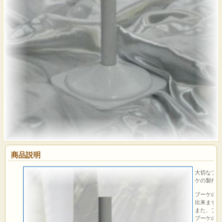
商品説明
大切なブー
ケの製作に
ブーケの形
出来ます。
また、ブー
ブーケのサ