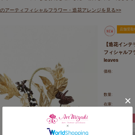
のアーティフィシャルフラワー・造花アレンジを見る>>
店舗受取
【造花インテ
フィシャルフラ
leaves
価格:
数量:
在庫: