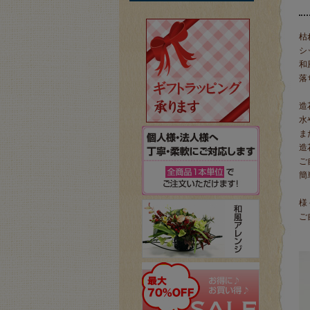
枯
シ
和
落
造
水
ま
造
ご
簡
様
ご