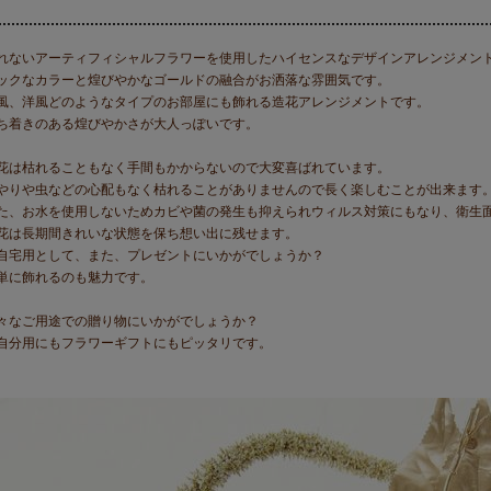
れないアーティフィシャルフラワーを使用したハイセンスなデザインアレンジメン
ックなカラーと煌びやかなゴールドの融合がお洒落な雰囲気です。
風、洋風どのようなタイプのお部屋にも飾れる造花アレンジメントです。
ち着きのある煌びやかさが大人っぽいです。
花は枯れることもなく手間もかからないので大変喜ばれています。
やりや虫などの心配もなく枯れることがありませんので長く楽しむことが出来ます
た、お水を使用しないためカビや菌の発生も抑えられウィルス対策にもなり、衛生
花は長期間きれいな状態を保ち想い出に残せます。
自宅用として、また、プレゼントにいかがでしょうか？
単に飾れるのも魅力です。
々なご用途での贈り物にいかがでしょうか？
自分用にもフラワーギフトにもピッタリです。