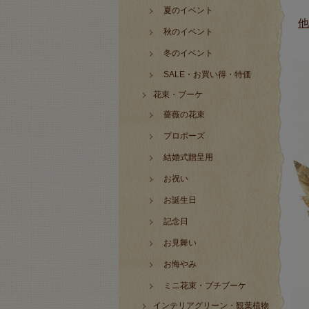
夏のイベント
他
秋のイベント
冬のイベント
SALE・お買い得・特価
花束・ブーケ
薔薇の花束
プロポーズ
結婚式贈呈用
お祝い
お誕生日
記念日
お見舞い
お悔やみ
ミニ花束・プチブーケ
インテリアグリーン・観葉植物