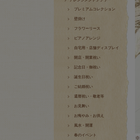
アレンジメントフラワー
プレミアムコレクション
壁掛け
フラワーリース
ピアノアレンジ
自宅用・店舗ディスプレイ
開店・開業祝い
記念日・御祝い
誕生日祝い
ご結婚祝い
還暦祝い・敬老等
お見舞い
お悔やみ・お供え
風水・開運
春のイベント
※