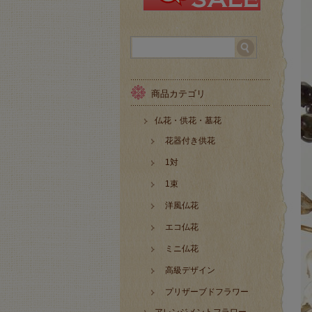
商品カテゴリ
仏花・供花・墓花
花器付き供花
1対
1束
洋風仏花
エコ仏花
ミニ仏花
高級デザイン
プリザーブドフラワー