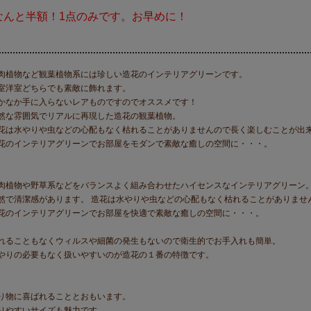
なんと半額！1点のみです。お早めに！
肉植物など観葉植物系には珍しい造花のインテリアグリーンです。
室洋室どちらでも素敵に飾れます。
かなか手に入らないレアものですのでオススメです！
然な雰囲気でリアルに再現した造花の観葉植物。
花は水やりや虫などの心配もなく枯れることがありませんので長く楽しむことが出
花のインテリアグリーンでお部屋をモダンで素敵な癒しの空間に・・・。
肉植物や野草系などをバランスよく組み合わせたハイセンスなインテリアグリーン
然で清潔感があります。 造花は水やりや虫などの心配もなく枯れることがありませ
花のインテリアグリーンでお部屋を快適で素敵な癒しの空間に・・・。
れることもなくウィルスや細菌の発生もないので衛生的でお手入れも簡単。
やりの必要もなく扱いやすいのが造花の１番の特徴です。
り物に喜ばれることとおもいます。
りやすいサイズも魅力です。