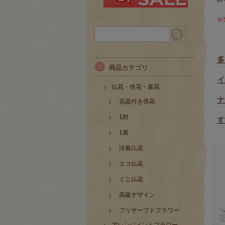
※
多
商品カテゴリ
イ
仏花・供花・墓花
ナ
花器付き供花
1対
す
1束
洋風仏花
エコ仏花
ミニ仏花
高級デザイン
プリザーブドフラワー