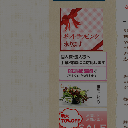
多
和
な
自
造
造
多
自
造
枯
水
贈
飾