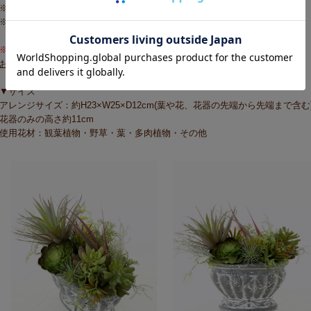
※インテリアグリーンはたくさん飾るのも素敵ですね。
※商品についてのお問い合わせはお気軽に！
※SALE・ご奉仕価格のため返品交換はできませんので予めご了承ください
お問い合せはこちらから>>
▼サイズ
アレンジサイズ：約H23×W25×D12cm(葉や花、花器の先端から先端まで含む
花器のみの高さ約11cm
使用花材：観葉植物・野草・葉・多肉植物・その他