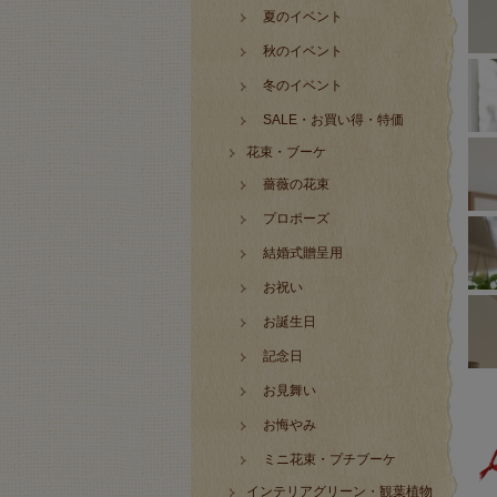
夏のイベント
秋のイベント
冬のイベント
SALE・お買い得・特価
花束・ブーケ
薔薇の花束
プロポーズ
結婚式贈呈用
お祝い
お誕生日
記念日
お見舞い
お悔やみ
ミニ花束・プチブーケ
インテリアグリーン・観葉植物