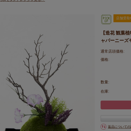
店舗受取
【造花 観葉植
ャパーニーズ
通常店頭価格:
価格:
数量:
在庫:
返品についての