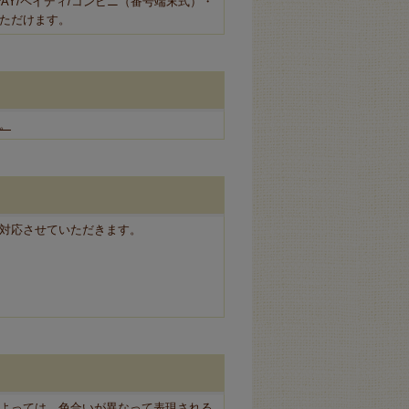
 PAY/ペイディ/コンビニ（番号端末式）・
いただけます。
。
対応させていただきます。
よっては、色合いが異なって表現される