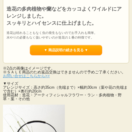
造花の多肉植物や蘭などをカッコよくワイルドにア
レンジしました。
スッキリとハイセンスに仕上げました。
造花は枯れることもなく虫の発生もないのでお手入れも簡単。
水やりの必要もなく扱いやすいのが造花の１番の特徴です。
造花の多肉植物や蘭をファッショナブルに組み合わせました。
▼ 商品説明の続きを見る ▼
和室洋室どちらでも素敵に飾れます。ありそうで、探すとなかなかないタイプの
ナチュラルアレンジです。 キッチンや洗面所、お手洗いなどにセンス良く、さり
げなく飾れてオススメです！
自然で清潔感があります。
※2点の画像はイメージです。
造花のインテリアグリーンでお部屋をモダンで素敵な癒しの空間に・・・。
※ＳＡＬＥ商品のため返品交換はできませんので予めご了承ください。
お問い合せはこちらから>>
造花は枯れることもなく手間もかからないので多くの方にお使いいただいており
▼サイズ
ます。
アレンジサイズ：高さ約35cm（先端まで）×幅約30cm（葉や花の先端ま
贈り物にも喜ばれることとおもいます。
で含む）×奥行約20cm
飾りやすいサイズも魅力です。
使用花材：造花・アーティフィシャルフラワー・ラン・多肉植物・野
草・葉・その他
オリジナル制作の１点ものです！
※ＳＡＬＥ商品のため返品交換はできませんので予めご了承ください。
ナチュラルグリーン系のアレンジメントを見る>>