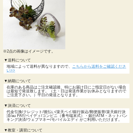
※2点の画像はイメージです。
▼送料について
地域によって送料が異なりますので、
こちらから送料をご確認くださ
い>>
▼納期について
在庫のある商品はご注文確認後、特にお届け日にご指定日がない場合
は最短で発送致します。（土・日は発送作業がお休みとなりますので
ご注意下さい。）平日の発送となります。
▼決済について
代金引換/クレジット/後払い/楽天ペイ/銀行振込/郵便振替/楽天銀行決
済/au PAY/ペイディ/コンビニ（番号端末式）・銀行ATM・ネットバン
キング決済/ウェブマネー/モバイルエディ がご利用いただけます。
▼教室・講習について