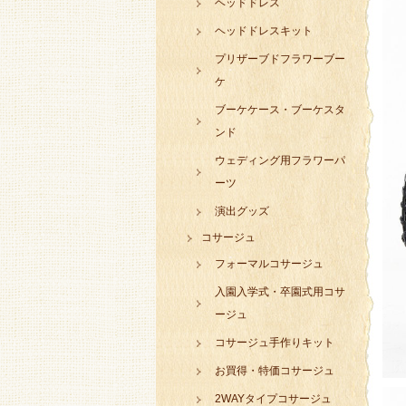
ヘッドドレス
ヘッドドレスキット
プリザーブドフラワーブー
ケ
ブーケケース・ブーケスタ
ンド
ウェディング用フラワーパ
ーツ
演出グッズ
コサージュ
フォーマルコサージュ
入園入学式・卒園式用コサ
ージュ
コサージュ手作りキット
お買得・特価コサージュ
2WAYタイプコサージュ