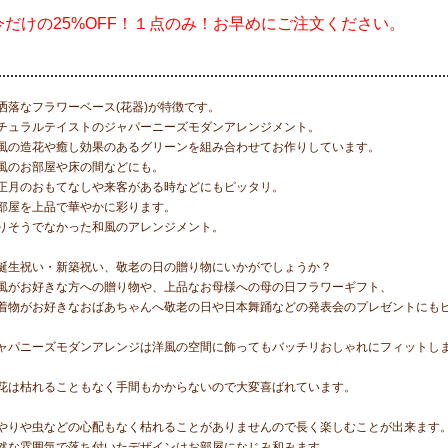
今だけの25%OFF！１点のみ！お早めにご注文ください。
洒落なフラワーベース(花器)が特徴です。
チュラルテイストのジャパーニーズモダンアレンジメント。
風の造花や癒し効果のあるグリーンを組み合わせてお作りしています。
風のお部屋や床の間などにも。
正月のおもてなしや来客がある時などにもピッタリ。
部屋を上品で華やかに彩ります。
りそうでなかった和風のアレンジメント。
誕生祝い・新築祝い、敬老の日の贈り物にいかがでしょうか？
風がお好きな方への贈り物や、上品なお母様への母の日フラワーギフト、
着物がお好きなおばあちゃんへ敬老の日や日本舞踊などの発表会のプレゼントにも
ャパニーズモダンアレンジは洋風の空間に飾ってもバッチリおしゃれにフィットし
花は枯れることもなく手間もかからないので大変喜ばれています。
やりや虫などの心配もなく枯れることがありませんので長く楽しむことが出来ます
然な雰囲気で落ち付いたデザインはお部屋になじみ和みます。