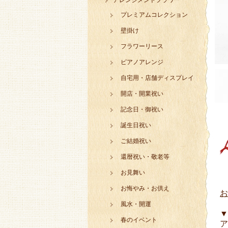
アレンジメントフラワー
プレミアムコレクション
壁掛け
フラワーリース
ピアノアレンジ
自宅用・店舗ディスプレイ
開店・開業祝い
記念日・御祝い
誕生日祝い
ご結婚祝い
還暦祝い・敬老等
お見舞い
お悔やみ・お供え
お
風水・開運
▼
春のイベント
ア