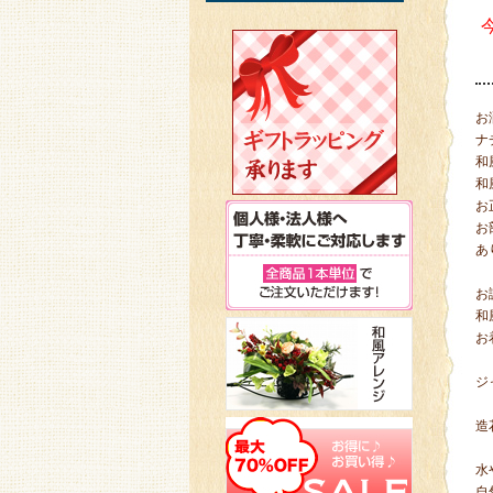
お
ナ
和
和
お
お
あ
お
和
お
ジ
造
水
自