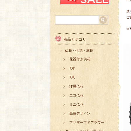
造
ご
※
商品カテゴリ
仏花・供花・墓花
花器付き供花
1対
1束
洋風仏花
エコ仏花
ミニ仏花
高級デザイン
プリザーブドフラワー