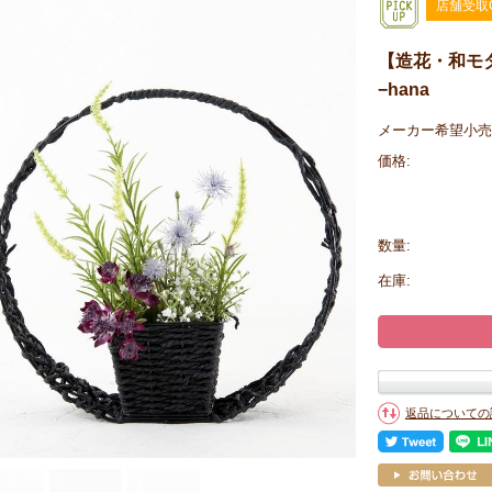
店舗受取
【造花・和モ
−hana
メーカー希望小売
価格:
数量:
在庫:
返品についての