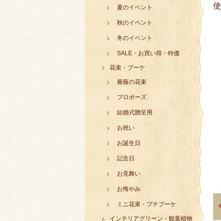
使
夏のイベント
秋のイベント
冬のイベント
SALE・お買い得・特価
花束・ブーケ
薔薇の花束
プロポーズ
結婚式贈呈用
お祝い
お誕生日
記念日
お見舞い
お悔やみ
ミニ花束・プチブーケ
インテリアグリーン・観葉植物