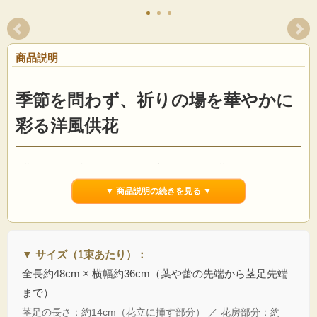
商品説明
季節を問わず、祈りの場を華やかに
彩る洋風供花
お墓やお仏壇を、生花のような美しさで永く彩る「洋風供花」です。
幾重にも重なる花びらが華やかな「ダリア」、優しく立ち上がる気品ある「スト
▼ 商品説明の続きを見る ▼
ック」、そして清涼感あふれるブルーが魅力の「デルフィニューム」。
あーとみゆきが厳選した最高級のアーティフィシャルフラワー（高級造花）を贅
沢に使用しました。
生花では難しい、枯れることのない理想の美しさが、大切な方をお祀りする空間
を格調高く、優雅に演出します。
▼ サイズ（1束あたり）：
全長約48cm × 横幅約36cm（葉や蕾の先端から茎足先端
まで）
デザイナーのこだわり「左右一対の美」
茎足の長さ：約14cm（花立に挿す部分） ／ 花房部分：約