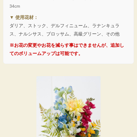
本商品は「左右一対（2束セット）」となっております。
34cm
デザイナーが1点1点、左右対称になるようバランスを見ながら丁寧に
お仕立てしております。お手持ちの花器に挿すだけで、お墓やお仏壇が
▼ 使用花材：
華やかで格式高い佇まいに仕上がります。
ダリア、ストック、デルフィニューム、ラナンキュラ
ス、ナルシサス、ブロッサム、高級グリーン、その他
※お花の変更やお花を減らす事はできませんが、追加し
ずっと華やかに、そして衛生的に
てのボリュームアップは可能です。
大切な方への想いを、上品で美しい供花に込めて。
華やかさの中にも落ち着きのある色合いでまとめ、現代仏壇・モダン仏壇・和
室・洋室など、様々な空間になじむ上品なデザインに仕上げました。
生花とは異なり、水替えの手間がなく、夏場でも腐敗や虫の心配がない造花（ア
ーティフィシャルフラワー）ですので、長期にわたり清潔で美しいお供えの形を
保つことができます。
※画像の花器は商品に含まれません。別売りにてご用意しております。
※左右一対（2束セット）のお届けです。
※生花のような美しさを保ちながら、水替え不要で長く美しい状態を楽しめるのもアーテ
ィフィシャルフラワーならではの魅力です。