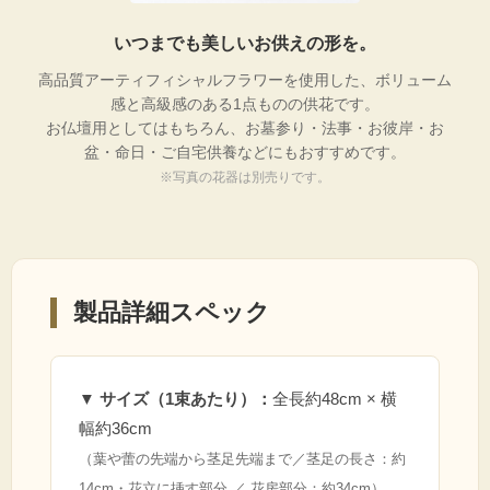
いつまでも美しいお供えの形を。
高品質アーティフィシャルフラワーを使用した、ボリューム
感と高級感のある1点ものの供花です。
お仏壇用としてはもちろん、お墓参り・法事・お彼岸・お
盆・命日・ご自宅供養などにもおすすめです。
※写真の花器は別売りです。
製品詳細スペック
▼ サイズ（1束あたり）：
全長約48cm × 横
幅約36cm
（葉や蕾の先端から茎足先端まで／茎足の長さ：約
14cm・花立に挿す部分 ／ 花房部分：約34cm）