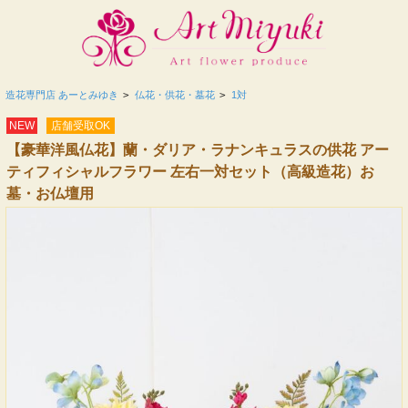
造花専門店 あーとみゆき
>
仏花・供花・墓花
>
1対
NEW
店舗受取OK
【豪華洋風仏花】蘭・ダリア・ラナンキュラスの供花 アー
ティフィシャルフラワー 左右一対セット（高級造花）お
墓・お仏壇用