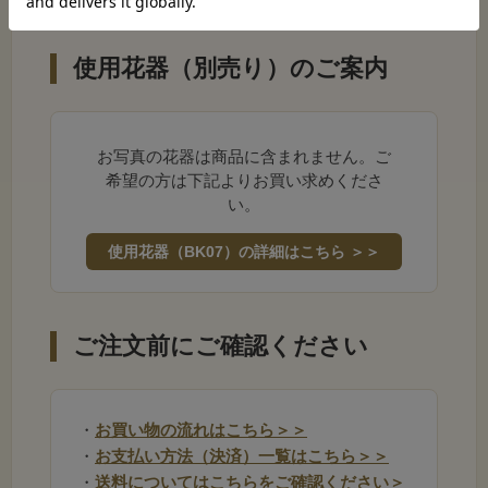
や家具調仏壇に美しく溶け込む洗練されたカラー
パレット。水替えの手間を無くし、常に美しい状
使用花器（別売り）のご案内
態のままお供えいただけます。
お写真の花器は商品に含まれません。ご
希望の方は下記よりお買い求めくださ
い。
使用花器（BK07）の詳細はこちら ＞＞
美しく揃う「左右一対」の穏やか
な調和
ご注文前にご確認ください
あーとみゆきの仏花は、1点1点デザイナーの手によっ
て、きれいに左右対称（対のデザイン）になるよう丁
寧にお作りしています。お供えした瞬間にその場が厳
・
お買い物の流れはこちら＞＞
かな品格に包まれます。お盆・新盆、お彼岸、命日や
・
お支払い方法（決済）一覧はこちら＞＞
ご法要など、大切な節目の日に安心してお使いいただ
・
送料についてはこちらをご確認ください＞