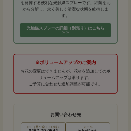
を発揮する便利な光触媒スプレーです。細菌を元
から分解し、永く美しく清潔な状態を維持しま
す。
光触媒スプレーの詳細（別売り）はこちら
＞＞
※本商品は「左右2束（1対）」をワンセットにしたパ
ッケージです。
※ボリュームアップのご案内
お花の変更はできませんが、花材を追加してのボ
リュームアップは承ります。
ご予算に合わせた追加調整が可能です。
あーとみゆき デザイナーズ仕立て
お問い合わせ先
TEL（月〜金 10-17時）
メール
0467-79-0544
info@art-