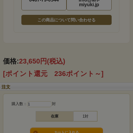
23,650
\
miyuki.jp
(税込)
（本体価格：21,500円 / 消費税：2,150円）
この商品について問い合わせる
「毎日を美しい花々で彩るという至高の満足感をお届
けします。」
価格:
23,650円
(税込)
[ポイント還元 236ポイント～]
注文
購入数：
対
在庫
1対