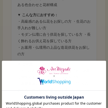
ある色合わせと花材構成
▼ こんな方におすすめ：
・高級感のある仏花をお探しの方 ・生花のお
手入れが難しい方
・モダン仏壇に合う供花を探している方 ・長
く飾れるお供え花を探している方
生花を超えるリアリティ
・お墓用・仏壇用の上品な造花供花をお探し
大輪のピオニーが持つ繊細な花びらの重なり、す
の方
っと美しく気品高く咲く蘭、外部でのご使用にも
耐える適度な厚みとみずみずしさを再現したシン
▼ ご注意：
ビジューム。あーとみゆきの確かな選美眼で選び
こちらは左右一対セットでの販売です。花器
抜かれた最高級素材だけを贅沢に使用していま
は別売です。アーティフィシャルフラワー
す。
（高級造花）を使用しております。1点もの
のため、売り切れの際はご了承ください。モ
ニター環境により色味が多少異なる場合がご
モダン空間への調和
ざいます。
伝統的な供花の格式を守りつつ、現代の洋風建築