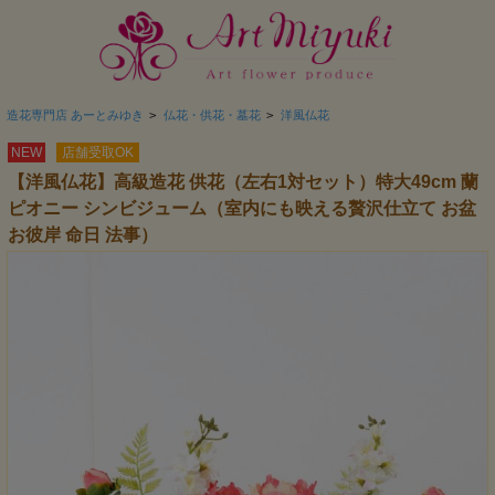
造花専門店 あーとみゆき
>
仏花・供花・墓花
>
洋風仏花
NEW
店舗受取OK
【洋風仏花】高級造花 供花（左右1対セット）特大49cm 蘭
ピオニー シンビジューム（室内にも映える贅沢仕立て お盆
お彼岸 命日 法事）