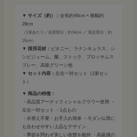
▼ サイズ（約）：
全長約49cm × 横幅約
28cm
（1束あたり／花房部分：約34cm ／ 茎足部分：約
15cm）
▼ 採用花材：
ピオニー、ラナンキュラス、シ
ンビジューム、蘭、ストック、ブロッサムス
プレー、高級グリーン他
▼ セット内容：
左右一対セット（2束セッ
ト）
▼ 商品の特徴：
・高品質アーティフィシャルフラワー使用 ・
左右一対セット ・1点もの
・水替え不要・お手入れ簡単 ・モダン仏壇に
も合わせやすい上品なデザイン
・季節を問わず美しい状態を維持 ・高級感の