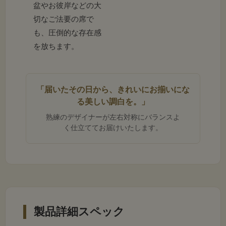
盆やお彼岸などの大
質感
切なご法要の席で
※お写真に使用しているお花を美しく引き立てる「花器」は別
売りとなります。
も、圧倒的な存在感
を放ちます。
「届いたその日から、きれいにお揃いにな
「室内に映える」という新しい贅
る美しい調白を。」
沢
熟練のデザイナーが左右対称にバランスよ
く仕立ててお届けいたします。
「外に飾るのがもったいない」と感じるほどの高い芸
術性を追求した一対です。お仏壇の脇やリビングの盆
棚など、室内の大切な場所を格調高く、豪華に彩りま
す。屋外のお墓前などにもご使用いただけるしっかり
とした仕立てですが、室内で飾っていただくと、より
製品詳細スペック
美しさを永く保つことができます。