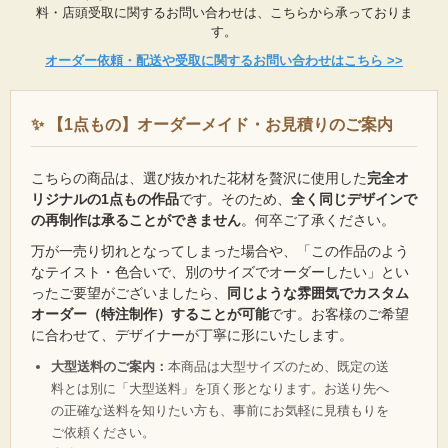
料・店頭受取に関するお問い合わせは、こちらから承っておりま
す。
オーダー依頼・配送や受取に関するお問い合わせはこちら >>
✨ 【1点もの】オーダーメイド・お見積りのご案内
こちらの商品は、選び抜かれた花材を贅沢に使用した
完全オ
リジナルの1点もの作品
です。そのため、
全く同じデザインで
の再制作は承ることができません
。何卒ご了承ください。
万が一売り切れとなってしまった場合や、「この作品のよう
なテイスト・色合いで、別のサイズでオーダーしたい」とい
ったご要望がございましたら、
同じような雰囲気でカスタム
オーダー（特注制作）することが可能
です。お客様のご希望
に合わせて、デザイナーが丁寧に形にいたします。
大型送料のご案内：
本商品は大型サイズのため、既定の送
料とは別に「大型送料」を頂く形となります。お送り先へ
の正確な送料を知りたい方も、事前にお気軽に見積もりを
ご依頼ください。