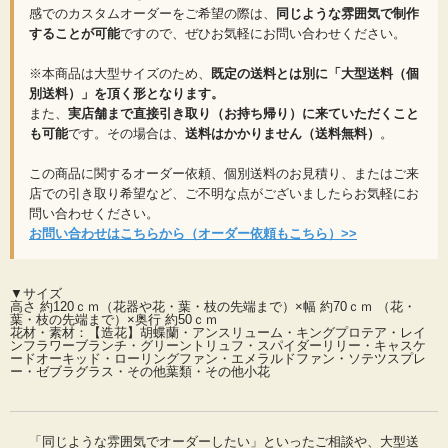
すすめいたします。
感でのカスタムオーダーをご希望の際は、
同じような雰囲気で制作
することが可能
ですので、ぜひお気軽にお問い合わせください。
見ているだけで心がすっと解きほぐされていくような
※本商品は大型サイズのため、
既定の送料とは別に「大型送料（個
別送料）」を頂く形となります。
瑞々しい佇まいと、見る角度によって様々な表情を見せ
また、
実店舗まで直接引き取り（お持ち帰り）に来ていただくこと
てくれる圧倒的な存在感。
も可能
です。その場合は、
送料はかかりません（送料無料）
。
「枯れることなく、美しい姿のまま、長く空間に寄り添
この商品に関するオーダー依頼、個別送料のお見積り、またはご来
い続ける」という造花ならではの心地よさと、日々の暮
店での引き取り希望など、ご不明な点がございましたらお気軽にお
らしに極上のリゾートタイムを添える感動を、ぜひご堪
問い合わせください。
お問い合わせはこちらから（オーダー依頼もこちら）>>
能ください。
▼サイズ
高さ 約120ｃｍ（花器や花・葉・枝の先端まで）×幅 約70ｃｍ （花・
葉・枝の先端まで）×奥行 約50ｃｍ
花材・素材：【造花】胡蝶蘭・アンスリューム・キングプロテア・レイ
ンフラワーブランチ・グリーントリュフ・スパイダーリリー・キャスケ
ードオーキッド・ローリングファン・エメラルドファン・ソテツスプレ
ー・ゼブラグラス・その他葉類・その他小花
「同じような雰囲気でオーダーしたい」といったご相談や、大型送