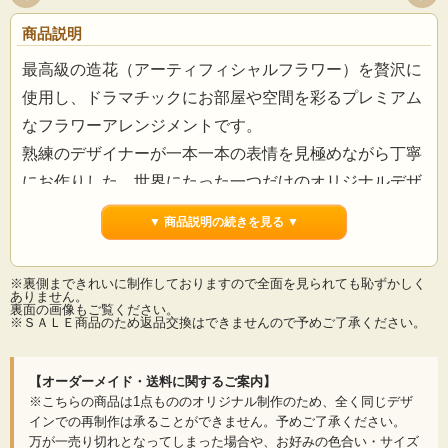
商品説明
最高級の造花（アーティフィシャルフラワー）を贅沢に
使用し、ドラマチックにお部屋や空間を彩るプレミアム
なフラワーアレンジメントです。
熟練のデザイナーが一本一本の表情を見極めながら丁寧
にお作りした、世界にたった一つだけのオリジナルデザ
インをお届けします。
▼ 商品説明の続きを見る ▼
お部屋に飾った瞬間、心地よい風が吹き抜けるような開
※裏側まできれいに制作しておりますので全面を見られても恥ずかしく
放感あふれるトロピカルリゾートアレンジメント。日常
ありません。
裏面の画像もご覧ください。
の喧騒を忘れさせ、極上のくつろぎと深い癒しをもたら
※ＳＡＬＥ商品のため返品交換はできませんので予めご了承ください。
す空間を演出します。確かな技術と最高峰の品質が生み
出す洗練された美しさは、大切な方への特別な贈り物と
【オーダーメイド・送料に関するご案内】
※こちらの商品は1点もののオリジナル制作のため、全く同じデザ
してはもちろん、ワンランク上の店舗ディスプレイや、
インでの再制作は承ることができません。予めご了承ください。
サロンなどのリラックス空間の演出にも自信を持ってお
万が一売り切れとなってしまった場合や、お好みの色合い・サイズ