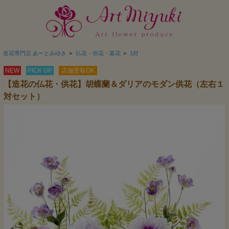
造花専門店 あーとみゆき
>
仏花・供花・墓花
>
1対
NEW
PICK UP
店舗受取OK
【造花の仏花・供花】胡蝶蘭＆ダリアのモダン供花（左右１
対セット）