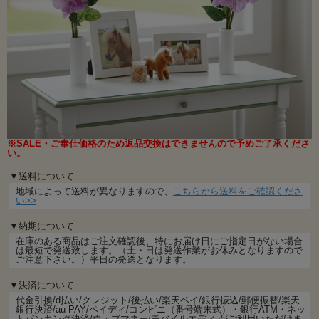
※SALE・ご奉仕価格のため返品交換はできませんので予めご了承くださ
い。
▼送料について
地域によって送料が異なりますので、
こちらから送料をご確認くださ
い>>
▼納期について
在庫のある商品はご注文確認後、特にお届け日にご指定日がない場合
は最短で発送致します。（土・日は発送作業がお休みとなりますので
ご注意下さい。）平日の発送となります。
▼決済について
代金引換/d払い/クレジット/後払い/楽天ペイ/銀行振込/郵便振替/楽天
銀行決済/au PAY/ペイディ/コンビニ（番号端末式）・銀行ATM・ネッ
トバンキング決済/ウェブマネー/モバイルエディ がご利用いただけま