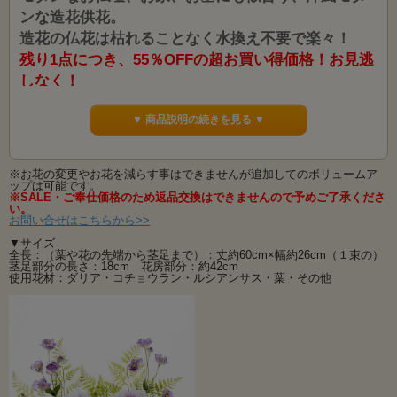
ンな造花供花。
造花の仏花は枯れることなく水換え不要で楽々！
残り1点につき、55％OFFの超お買い得価格！お見逃
しなく！
お洒落な現代仏壇、洋風墓地などに飾れるように洋花なども取り入れハイセンス
▼ 商品説明の続きを見る ▼
なアーティフィシャルフラワーの供花です。
生花ではすぐに枯れてしまいますが、造花ならずっと華やかさが保てます。
お手持ちの花瓶などに挿すだけで飾ることが出来ます。
お得な造花の供花1対セットです。
※お花の変更やお花を減らす事はできませんが追加してのボリュームア
ップは可能です。
「洋花のを使った仏花を作って！！」というお客様のご要望が大変多かったので
※SALE・ご奉仕価格のため返品交換はできませんので予めご了承くださ
い。
制作致しました。
お問い合せはこちらから>>
いままで洋花はタブーという傾向でしたが最近では「故人の好きだったお花
を・・・」という風に仏花も変わってきています。
▼サイズ
お墓やお仏壇の仕様も多様化してまいりました。
全長：（葉や花の先端から茎足まで）：丈約60cm×幅約26cm（１束の）
茎足部分の長さ：18cm 花房部分：約42cm
お部屋の雰囲気やお好みに合わせた、洋風で大変お洒落なお供え花が好評です！
使用花材：ダリア・コチョウラン・ルシアンサス・葉・その他
また、造花ですので枯れることもなく、水換え不要の手間いらず！！
生花ではすぐに枯れてしまいますが、ずっと華やかさが保て季節問わず飾ること
ができます。
当店の「１対」の商品は１点１点、デザイナーの手によって「左右対称」にお作
りしておりますので バランスもよく飾った時がとても綺麗です。
季節を問わず長期間飾ることができて、生花と間違えてしまうほどのメモリアル
フラワーは 贈り物としても安心してお使い頂けます。
１対（２束）になったお得なセットです。