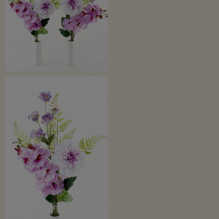
造花ですので枯れることもなく、水換え不要の手間いらず！！
生花ではすぐに枯れてしまいますが、ずっと華やかさが保て、季節問わず飾るこ
とができます。
お水を使用しないので衛生的でインフルエンザなど細菌や雑菌の発生もありませ
ん。
※１組１組人の手で組んでおりますので、１寸違わず左右対称という訳にまいり
ませんが、
見た目には綺麗に対称という範囲内です。予めご了承下さい。
※画像に使用しております白花器（ホワイトスリムフラワーベースＳ）は商品に
含まれません。
カラーは2色（ブラック・ホワイト）ご用意しております。
別売にてご用意しておりますので必要なお客さまは別途ご注文下さい。
※1対の場合は花器は2個必要です。
※SALE・ご奉仕価格のため返品交換はできませんので予めご了承ください。