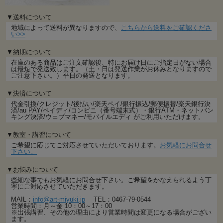
▼送料について
地域によって送料が異なりますので、
こちらから送料をご確認くださ
い>>
▼納期について
在庫のある商品はご注文確認後、特にお届け日にご指定日がない場合
は最短で発送致します。（土・日は発送作業がお休みとなりますので
ご注意下さい。）平日の発送となります。
▼決済について
代金引換/クレジット/後払い/楽天ペイ/銀行振込/郵便振替/楽天銀行決
済/au PAY/ペイディ/コンビニ（番号端末式）・銀行ATM・ネットバン
キング決済/ウェブマネー/モバイルエディ がご利用いただけます。
▼教室・講習について
ご希望に応じてご対応させていただいております。
お気軽にお問合せ
下さい。
▼お悩みについて
些細な事でもお気軽にお問合せ下さい。ご希望をかなえられるよう丁
寧にご対応させていただきます。
MAIL：
info@art-miyuki.jp
TEL：0467-79-0544
営業時間：月～金 10：00～17：00
※出張講習、その他の理由により営業時間は変更になる場合がござい
ます。