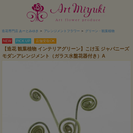
造花専門店 あーとみゆき
>
アレンジメントフラワー
>
グリーン・観葉植物
NEW
PICK UP
店舗受取OK
【造花 観葉植物 インテリアグリーン】こけ玉 ジャパニーズ
モダンアレンジメント（ガラス水盤花器付き）A