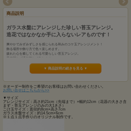
商品説明
ガラス水盤にアレンジした珍しい苔玉アレンジ。
造花ではなかなか手に入らないレアものです！
爽やかでみずみずしさを感じられる和みのコケ玉アレンジメント！
飾る場所や飾り方で色々楽しめます。
疲れた心を癒してくれる可愛らしい苔玉アレンジ。
季節問わず通年等して飾れます。
簡単に飾れるように花器（硝子水盤）も付いております。
▼ 商品説明の続きを見る ▼
「これが造花！？」と思ってしまうはず・・・。
苔玉ファンの方、必見です。 ご自宅に、また贈り物にも喜ばれます。
ジャパニーズモダンアレンジは洋風の空間に飾ってもバッチリおしゃれにフィッ
※オーダー制作をご希望のお客様はお問い合わせください。
トします。
お問い合せはこちらから>>
素敵な和の空間を・・・。
▼サイズ
※花器（水盤）は取り外しが可能です。お手持ちの花器などにチェンジするなど
アレンジサイズ：高さ約21cm（先端まで）×幅約12cm（花器の大きさ含
まず・苔玉アレンジのみの大1きさ）
雰囲気を変えて飾るのも苔玉の楽しみ方のひとつです。
こけ玉サイズ：直径約8cm×高さ7cm
※１点１点手作りのオリジナル制作です。
ガラス水盤サイズ：約14.5cm×6cm
※１点１点手作りのオリジナル制作です。