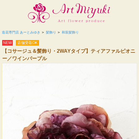
造花専門店 あーとみゆき
>
髪飾り
>
和装髪飾り
NEW
店舗受取OK
【コサージュ＆髪飾り・2WAYタイプ】ティアファルピオニ
ー／ワインパープル