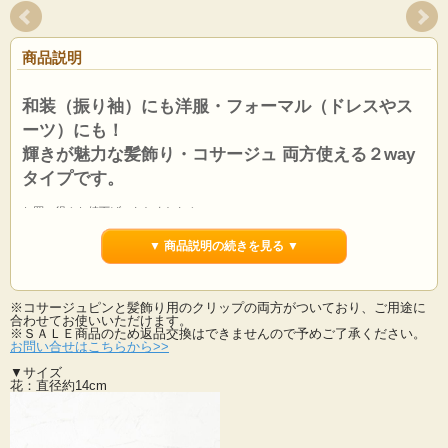
商品説明
和装（振り袖）にも洋服・フォーマル（ドレスやス
ーツ）にも！
輝きが魅力な髪飾り・コサージュ 両方使える２way
タイプです。
お買い得！お値下げいたしました！
サテン生地とベルベットの生地の組み合わせが深みのある色合いを作り出してい
ます。
▼ 商品説明の続きを見る ▼
深みのあるカラーが高級な雰囲気です。和装でも洋装でもオールマイティー♪
以外と色々な色と合わせられるのでお持ちのお洋服で着けられる機会が多いと思
います。
※コサージュピンと髪飾り用のクリップの両方がついており、ご用途に
コサージュ・髪飾りだけでなく、バックにつけたり、帯飾りにしたりと貴女なり
合わせてお使いいただけます。
のお洒落が楽しめます。
※ＳＡＬＥ商品のため返品交換はできませんので予めご了承ください。
コサージュピンとヘアピンがついていて、髪飾りにしたりコサージュにしたり貴
お問い合せはこちらから>>
女なりのお洒落が楽しめます。
▼サイズ
ウェディングのヘッドドレスとしてもお使い頂けます。
花：直径約14cm
大きめで豪華でありながら、落ち着いたカラーのものをお探しの方に是非。
様々なシーンまた色々なお召し物にもバッチリです。
※ＳＡＬＥ商品のため返品交換はできませんので予めご了承ください。