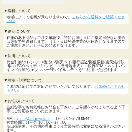
▼送料について
地域によって送料が異なりますので、
こちらから送料をご確認くださ
い>>
▼納期について
在庫のある商品はご注文確認後、特にお届け日にご指定日がない場合
は最短で発送致します。（土・日は発送作業がお休みとなりますので
ご注意下さい。）平日の発送となります。
▼決済について
代金引換/クレジット/後払い/楽天ペイ/銀行振込/郵便振替/楽天銀行決
済/au PAY/ペイディ/コンビニ（番号端末式）・銀行ATM・ネットバン
キング決済/ウェブマネー/モバイルエディ がご利用いただけます。
▼教室・講習について
ご希望に応じてご対応させていただいております。
お気軽にお問合せ
下さい。
▼お悩みについて
些細な事でもお気軽にお問合せ下さい。ご希望をかなえられるよう丁
寧にご対応させていただきます。
MAIL：
info@art-miyuki.jp
TEL：0467-79-0544
営業時間：月～金 10：00～17：00
※出張講習、その他の理由により営業時間は変更になる場合がござい
ます。