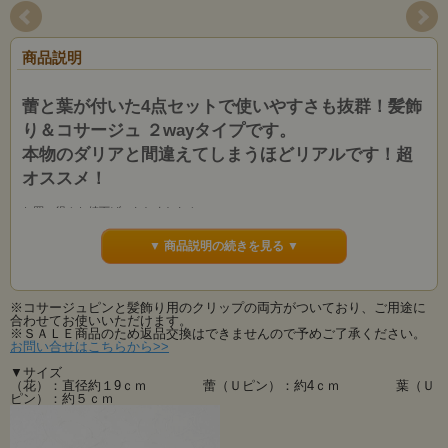
商品説明
蕾と葉が付いた4点セットで使いやすさも抜群！髪飾
り＆コサージュ ２wayタイプです。
本物のダリアと間違えてしまうほどリアルです！超
オススメ！
お買い得！お値下げいたしました！
見栄えがする大きめのダリア。
和装・洋装どちらでも合わせることが出来てとってもお買得！
▼ 商品説明の続きを見る ▼
成人式などのお着物には髪飾り＆帯飾りとして、お洋服にはコサージュとして、
無駄なくお使い頂ける逸品です。
※コサージュピンと髪飾り用のクリップの両方がついており、ご用途に
コサージュ・髪飾りだけでなく、バックにつけたり、帯飾りにしたりと貴女なり
合わせてお使いいただけます。
のお洒落が楽しめます。
※ＳＡＬＥ商品のため返品交換はできませんので予めご了承ください。
大人の雰囲気が素敵です！
お問い合せはこちらから>>
▼サイズ
成人式などの和装から、ウェディングシーン・ヘッドドレスとしてもお使いいた
（花）：直径約１9ｃｍ 蕾（Ｕピン）：約4ｃｍ 葉（Ｕ
だける大変便利な２wayタイプです。
ピン）：約５ｃｍ
※ＳＡＬＥ商品のため返品交換はできませんので予めご了承ください。