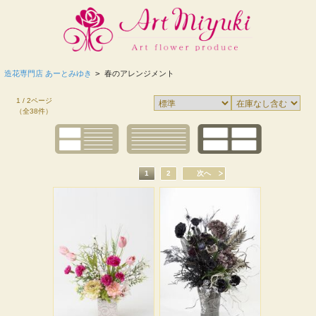
造花専門店 あーとみゆき
>
春のアレンジメント
1 / 2ページ
（全38件）
1
2
次へ