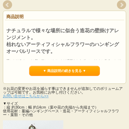
商品説明
ナチュラルで様々な場所に似合う造花の壁掛けアレ
ンジメント。
枯れないアーティフィシャルフラワーのハンギング
オーバルリースです。
壁にかけるオーバル形のアレンジメントは場所もとらずコンパクトに飾ることが
できます。
掛ける向きも色々自由に変えられるのでお好みに合わせて楽しんでみてくださ
▼ 商品説明の続きを見る ▼
い。
置いて飾るのも素敵です。
カトレアとモンステラの葉をあしらったハンギングリースで、様々なお部屋のタ
※お花の変更やお花を減らす事はできませんが追加してのボリュームア
イプにマッチします。
ップは可能です。お気軽にお申し付けください。
逆さまや横向きに飾ったら雰囲気も変わって面白い♪
お問い合せはこちらから>>
和室やオリエンタルな雰囲気のお部屋にも合いますね♪
アーティスティックなアレンジメントはお部屋をお洒落に素敵に演出してくれま
▼サイズ
：縦 約30cm：幅 約14cm（葉や花の先端から先端まで）
す。
使用花材：蔓編ハンギングベース・造花・アーティフィシャルフラワ
釘やフックに簡単に掛けられますので飾り方も色々楽しめます。
ー・葉類・その他
お水を使用しないので衛生的でインフルエンザなどウィルスや細菌・雑菌の発生
もありません。