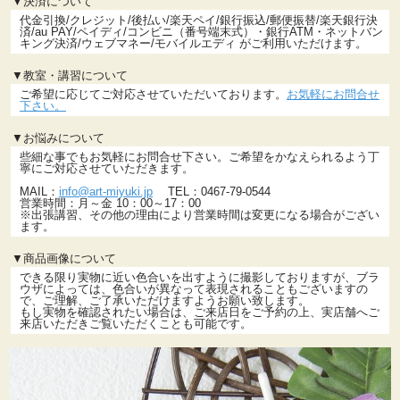
▼決済について
代金引換/クレジット/後払い/楽天ペイ/銀行振込/郵便振替/楽天銀行決
済/au PAY/ペイディ/コンビニ（番号端末式）・銀行ATM・ネットバン
キング決済/ウェブマネー/モバイルエディ がご利用いただけます。
▼教室・講習について
ご希望に応じてご対応させていただいております。
お気軽にお問合せ
下さい。
▼お悩みについて
些細な事でもお気軽にお問合せ下さい。ご希望をかなえられるよう丁
寧にご対応させていただきます。
MAIL：
info@art-miyuki.jp
TEL：0467-79-0544
営業時間：月～金 10：00～17：00
※出張講習、その他の理由により営業時間は変更になる場合がござい
ます。
▼商品画像について
できる限り実物に近い色合いを出すように撮影しておりますが、ブラ
ウザによっては、色合いが異なって表現されることもございますの
で、ご理解、ご了承いただけますようお願い致します。
もし実物を確認されたい場合は、ご来店日をご予約の上、実店舗へご
来店いただきご覧いただくことも可能です。