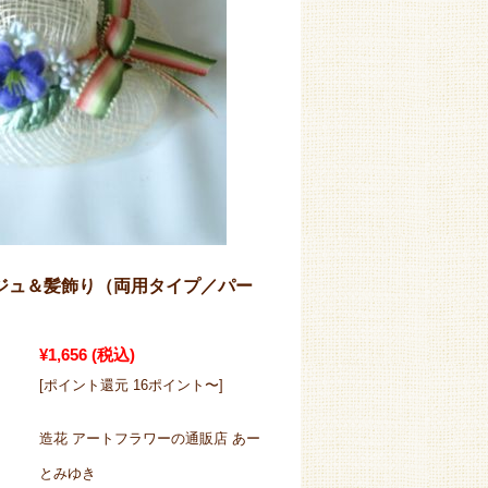
ジュ＆髪飾り（両用タイプ／パー
）
¥1,656
(税込)
[ポイント還元 16ポイント〜]
造花 アートフラワーの通販店 あー
とみゆき