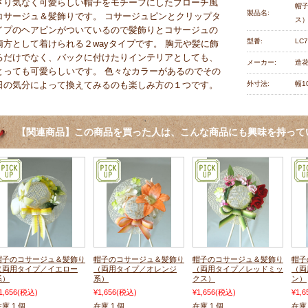
さり気なく可愛らしい帽子をモチーフにしたブローチ風
帽
製品名:
コサージュ＆髪飾りです。 コサージュピンとクリップタ
ス
イプのヘアピンがついているので髪飾りとコサージュの
型番:
LC7
両方として着けられる２wayタイプです。 胸元や髪に飾
るだけでなく、バックに付けたりインテリアとしても、
メーカー:
造花
とっても可愛らしいです。 色々なカラーがあるのでその
日の気分によって換えてみるのも楽しみ方の１つです。
外寸法:
幅1
【関連商品】この商品を買った人は、こんな商品にも興味を持って
帽子のコサージュ＆髪飾り
帽子のコサージュ＆髪飾り
帽子のコサージュ＆髪飾り
帽子
（両用タイプ／イエロー
（両用タイプ／オレンジ
（両用タイプ／レッドミッ
（両
系）
系）
クス）
ン）
1,656
(税込)
¥1,656
(税込)
¥1,656
(税込)
¥1,6
庫 1 個
在庫 1 個
在庫 1 個
在庫 