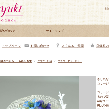
お問い合わせ
サイトマップ
お問い合わせ
よくあるご質問
店舗案内
トップページ
造花専門店 あーとみゆき TOP
フラワー雑貨
フラワーアクセサリー
さり気な
コサージ
コサージ
るので髪
wayタ
胸元や髪