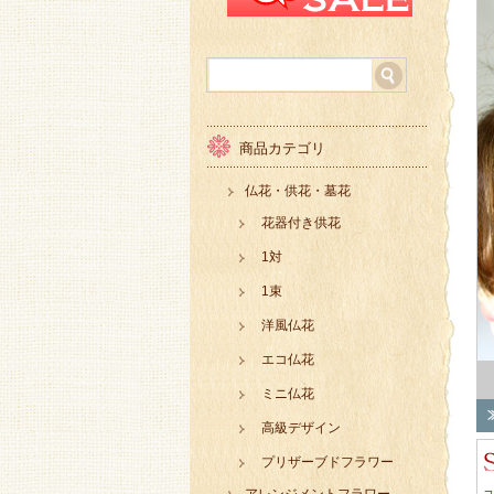
商品カテゴリ
仏花・供花・墓花
花器付き供花
1対
1束
洋風仏花
エコ仏花
ミニ仏花
高級デザイン
プリザーブドフラワー
コ