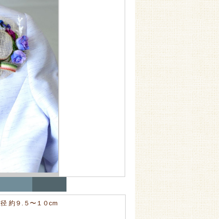
径 約９.５〜１０cm