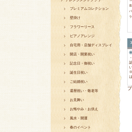
アレンジメントフラワー
造
プレミアムコレクション
バ
ラ
壁掛け
フラワーリース
ピアノアレンジ
自宅用・店舗ディスプレイ
開店・開業祝い
記念日・御祝い
誕生日祝い
ご結婚祝い
プ
還暦祝い・敬老等
お見舞い
お悔やみ・お供え
風水・開運
春のイベント