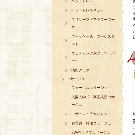
ヘッドドレス
ヘッドドレスキット
プリザーブドフラワーブー
ケ
ブーケケース・ブーケスタ
ンド
ウェディング用フラワーパ
ーツ
演出グッズ
コサージュ
フォーマルコサージュ
入園入学式・卒園式用コサ
ージュ
コサージュ手作りキット
お買得・特価コサージュ
¥
2WAYタイプコサージュ
在