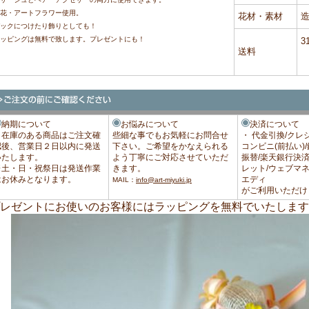
花・アートフラワー使用。
花材・素材
ックにつけたり飾りとしても！
ッピングは無料で致します。プレゼントにも！
3
送料
納期について
お悩みについて
決済について
・在庫のある商品はご注文確
些細な事でもお気軽にお問合せ
・ 代金引換/クレ
認後、営業日２日以内に発送
下さい。ご希望をかなえられる
コンビニ(前払い)
いたします。
よう丁寧にご対応させていただ
振替/楽天銀行決済/
※土・日・祝祭日は発送作業
きます。
レット/ウェブマネ
はお休みとなります。
エディ
MAIL：
info@art-miyuki.jp
がご利用いただけ
レゼントにお使いのお客様にはラッピングを無料でいたします