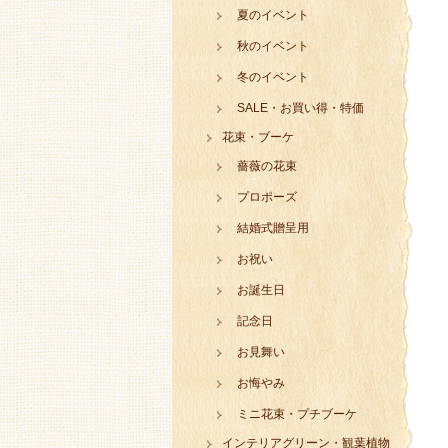
夏のイベント
秋のイベント
冬のイベント
SALE・お買い得・特価
花束・ブーケ
薔薇の花束
プロポーズ
結婚式贈呈用
お祝い
お誕生日
記念日
お見舞い
お悔やみ
ミニ花束・プチブーケ
インテリアグリーン・観葉植物