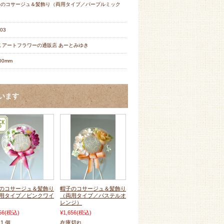
子のコサージュ＆髪飾り（両用タイプ／パープルミック
）
03
 アートフラワーの通販店 あーとみゆき
00mm
います
のコサージュ＆髪飾り
帽子のコサージュ＆髪飾り
用タイプ／ピンクワイ
（両用タイプ／パステルオ
レンジ）
56
(税込)
¥1,656
(税込)
1 個
在庫切れ