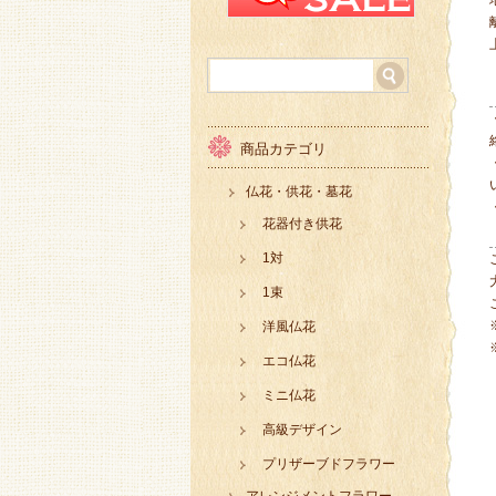
商品カテゴリ
仏花・供花・墓花
花器付き供花
1対
1束
洋風仏花
エコ仏花
ミニ仏花
高級デザイン
プリザーブドフラワー