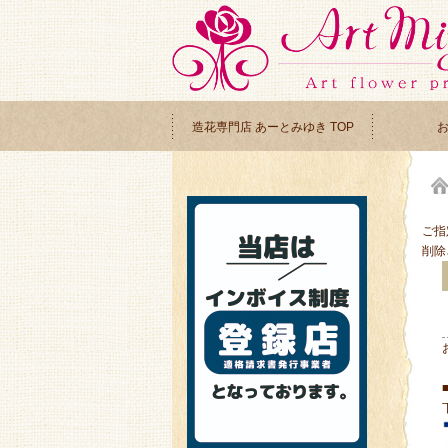
造花専門店 あーとみゆき TOP
ご指
削除