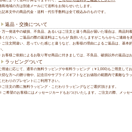
地域によって送料が異なりますので、
こちらから送料をご確認ください>>
離島地域の方は別途メールにて送料をお知らせいたします。
上記本文中の商品代金・送料・代引手数料は全て税込みのものです。
返品・交換について
・万一発送中の破損、不良品、あるいはご注文と違う商品が届いた場合は、商品到着
絡ください。ご返品の際の返送料はこちらが 負担いたしますがこちらからご連絡を
・ご注文間違い、思っていた感じと違うなど、お客様の理由によるご返品は、基本
い。
・お客様ご依頼によるお取り寄せ商品に付きましては、不良品、破損以外の返品は
ラッピングついて
ご用途に応じて、通常の無料ラッピングや有料ラッピング（￥1,000)もご用意して
大切な方への贈り物や、記念日やサプライズギフトなどお値段の範囲内で素敵なラ
こだわりのプレゼントにご利用下さい。
※ご注文の際に無料ラッピング・こだわりラッピングなどご選択頂けます。
※ ご希望のお客様にはメッセージカードもおつけいたします。ご注文の際、メッセ