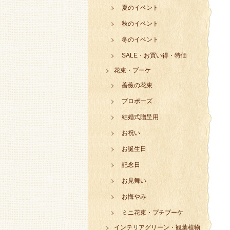
夏のイベント
秋のイベント
冬のイベント
SALE・お買い得・特価
花束・ブーケ
薔薇の花束
プロポーズ
結婚式贈呈用
お祝い
お誕生日
記念日
お見舞い
お悔やみ
ミニ花束・プチブーケ
インテリアグリーン・観葉植物