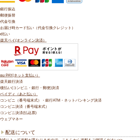
■銀行振込
■郵便振替
■代金引換
■お届け時カード払い（代金引換クレジット）
■d払い
■楽天ペイ(オンライン決済）
■au PAY(ネット支払い）
■楽天銀行決済
■後払い(コンビニ・銀行・郵便)決済
■ペイディ（あと払い）
■コンビニ（番号端末式）・銀行ATM・ネットバンキング決済
■コンビニ決済（番号端末式）
■コンビニ決済(払込票)
■ウェブマネー
配送について