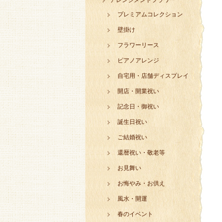
アレンジメントフラワー
プレミアムコレクション
壁掛け
フラワーリース
ピアノアレンジ
自宅用・店舗ディスプレイ
開店・開業祝い
記念日・御祝い
誕生日祝い
ご結婚祝い
還暦祝い・敬老等
お見舞い
お悔やみ・お供え
風水・開運
春のイベント