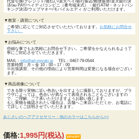
代金引換/クレジット/後払い/楽天ペイ/銀行振込/郵便振替/楽天銀行決
済/au PAY/ペイディ/コンビニ（番号端末式）・銀行ATM・ネットバン
キング決済/ウェブマネー/モバイルエディ がご利用いただけます。
▼教室・講習について
ご希望に応じてご対応させていただいております。
お気軽にお問合せ
下さい。
▼お悩みについて
些細な事でもお気軽にお問合せ下さい。ご希望をかなえられるよう丁
寧にご対応させていただきます。
MAIL：
info@art-miyuki.jp
TEL：0467-79-0544
営業時間：月～金 10：00～17：00
※出張講習、その他の理由により営業時間は変更になる場合がござい
ます。
▼商品画像について
できる限り実物に近い色合いを出すように撮影しておりますが、ブラ
ウザによっては、色合いが異なって表現されることもございますの
で、ご理解、ご了承いただけますようお願い致します。
もし実物を確認されたい場合は、店舗へご来店いただくか、お電話に
て詳しくご説明させていただきます。
あじさいのヘアアクセサリー・他のカラーはこちらから>>
価格:
1,995円
(税込)
85%OFF