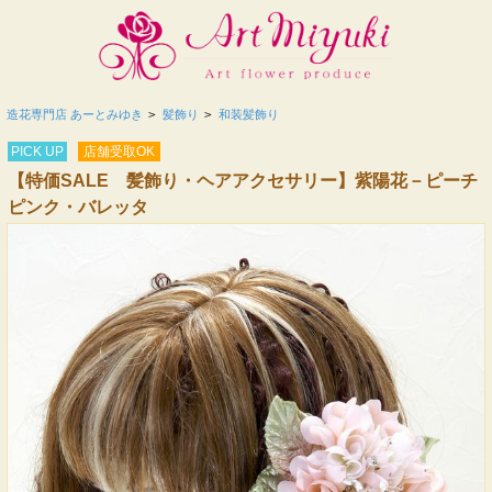
造花専門店 あーとみゆき
>
髪飾り
>
和装髪飾り
PICK UP
店舗受取OK
【特価SALE 髪飾り・ヘアアクセサリー】紫陽花－ピーチ
ピンク・バレッタ