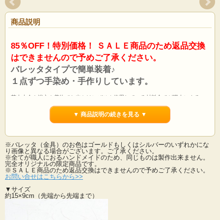
商品説明
85％OFF！特別価格！ ＳＡＬＥ商品のため返品交換
はできませんので予めご了承ください。
バレッタタイプで簡単装着♪
１点ずつ手染め・手作りしています。
花火大会や浴衣や着物でお出かけにぜひ！使用している材料全てが職人によるハ
ンドメイド！
お着物のなどの和装、ドレスなどの洋風どちらでも素敵にお着けいただけます。
▼ 商品説明の続きを見る ▼
夏場は浴衣に使用しても素敵です。
使用材料や生地も厳選した高級素材。
手染めで１輪１輪手作業で丁寧に作られたアートフラワーは造花の中で最も高級
※バレッタ（金具）のお色はゴールドもしくはシルバーのいずれかにな
品。
り画像と異なる場合がございます。ご了承ください。
最高級の素材を使用した当社のアートフラワーは素材から生産まで全て国内・国
※全てが職人におるハンドメイドのため、同じものは製作出来ません。
産にこだわって制作しております。
完全オリジナルの限定商品です。
どこにも売っていないオリジナルのデザインをお楽しみ下さい。
※ＳＡＬＥ商品のため返品交換はできませんので予めご了承ください。
お問い合せはこちらから>>
量産できないオリジナル作品なので在庫限りとなります。
※SALE・ご奉仕価格のため返品交換はできませんので予めご了承ください。
▼サイズ
約15×9cm（先端から先端まで）
※バレッタ（金具）のお色はゴールドもしくはシルバーのいずれかになり画像と
異なる場合がございます。ご了承ください。