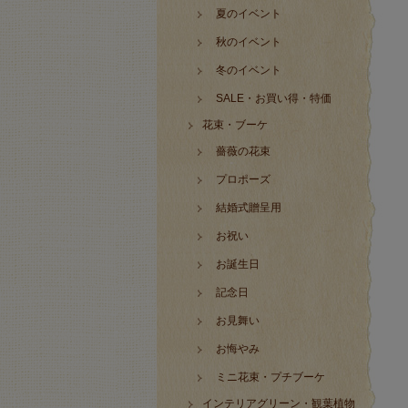
夏のイベント
秋のイベント
冬のイベント
SALE・お買い得・特価
花束・ブーケ
薔薇の花束
プロポーズ
結婚式贈呈用
お祝い
お誕生日
記念日
お見舞い
お悔やみ
ミニ花束・プチブーケ
インテリアグリーン・観葉植物