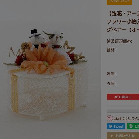
店舗受取OK
【造花・アー
フラワー小物入れ】
グベアー（オ
通常店頭価格:
価格:
数量:
在庫:
返品についての