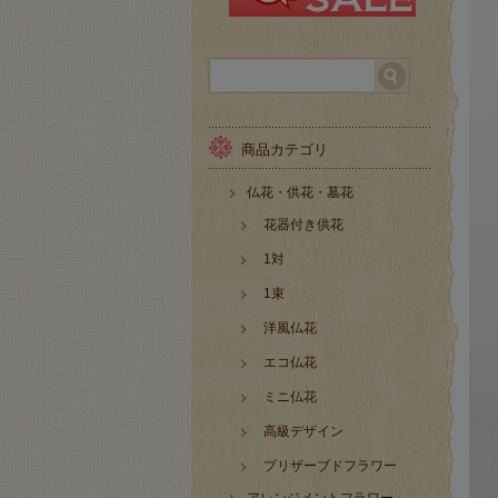
商品カテゴリ
仏花・供花・墓花
花器付き供花
1対
1束
洋風仏花
エコ仏花
ミニ仏花
高級デザイン
プリザーブドフラワー