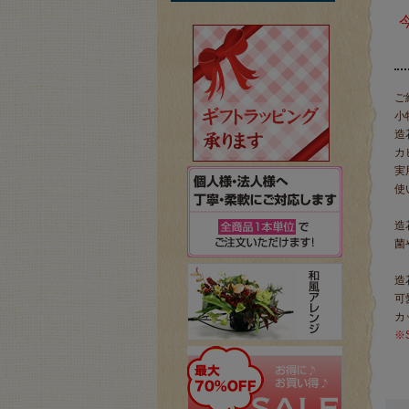
ご
小
造
カ
実
使
造
菌
造
可
カ
※