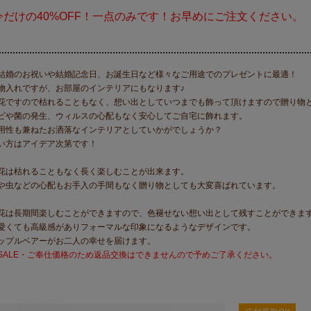
今だけの40%OFF！一点のみです！お早めにご注文ください。
結婚のお祝いや結婚記念日、お誕生日など様々なご用途でのプレゼントに最適！
物入れですが、お部屋のインテリアにもなります♪
花ですので枯れることもなく、想い出としていつまでも飾って頂けますので贈り物
ビや菌の発生、ウィルスの心配もなく安心してご自宅に飾れます。
用性も兼ねたお洒落なインテリアとしていかがでしょうか？
い方はアイデア次第です！
花は枯れることもなく長く楽しむことが出来ます。
や虫などの心配もお手入の手間もなく贈り物としても大変喜ばれています。
花は長期間楽しむことができますので、色褪せない想い出として残すことができま
愛くても高級感がありフォーマルな印象になるようなデザインです。
ップルベアーがお二人の幸せを届けます。
SALE・ご奉仕価格のため返品交換はできませんので予めご了承ください。