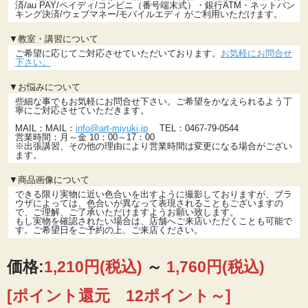
済/au PAY/ペイディ/コンビニ（番号端末式）・銀行ATM・ネットバン
キング決済/ウェブマネー/モバイルエディ がご利用いただけます。
▼教室・講習について
ご希望に応じてご対応させていただいております。
お気軽にお問合せ
下さい。
▼お悩みについて
些細な事でもお気軽にお問合せ下さい。ご希望をかなえられるよう丁
寧にご対応させていただきます。
MAIL：MAIL：
info@art-miyuki.jp
TEL：0467-79-0544
営業時間：月～金 10：00～17：00
※出張講習、その他の理由により営業時間は変更になる場合がござい
ます。
▼商品画像について
できる限り実物に近い色合いを出すように撮影しておりますが、ブラ
ウザによっては、色合いが異なって表現されることもございますの
で、ご理解、ご了承いただけますようお願い致します。
もし実物を確認されたい場合は、店舗へご来店いただくことも可能で
す。ご希望日をご予約の上、ご来店ください。
価格:
1,210円
(税込)
～
1,760円
(税込)
[ポイント還元 12ポイント～]