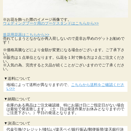
※お花を飾った際のイメージ画像です。
ウェディングブーケ用のブーケスタンドはこちらから>>
造花用花器はこちらから>>
売れてしまうとなかなか再入荷しないので是非お早めのゲットお勧めで
す！
※価格高騰などにより金額が変更になる場合がございます。ご了承下さ
い。
※販売は１点単位となります。仏花を１対で飾る方は２点ご注文くださ
い。
※人気の為、完売すると欠品が続くことがございますのでご了承くださ
い。
▼送料について
地域によって送料が異なりますので、
こちらから送料をご確認くださ
い>>
▼納期について
在庫のある商品はご注文確認後、特にお届け日にご指定日がない場合
は最短で発送致します。（土・日は発送作業がお休みとなりますので
ご注意下さい。）平日の発送となります。
▼決済について
代金引換/クレジット/後払い/楽天ペイ/銀行振込/郵便振替/楽天銀行決