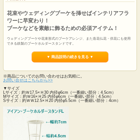
花束やウェディングブーケを挿せばインテリアフラ
ワーに早変わり！
ブーケなどを素敵に飾るための必須アイテム！
ウェディングブーケや花束形式のブーケアレンジ、また造花仏花・供花にも使用
できる鉄製のブーケホルダースタンドです。
サイズは様々な茎足の長さや見せたい高さに合わせて対応できるよう3種類ござい
ます♪
▼ 商品説明の続きを見る ▼
アイアン製で割れることもないので割れ物が置けない場所やシーンでも重宝しま
す。
視覚的に花器よりもスッキリと見せることができます。
お花を強調して飾りたいときにも活躍するフラワーベースです。
※商品についてのお問い合わせはお気軽に。
花器と同じような感覚でお使いいただけます。
お問い合せはこちらから>>
▼サイズ
※人気の為、完売すると欠品が続くことがございますのでご了承ください。
Lサイズ：約Ｗ17.5×Ｈ30 内径φ6cm（一番細い部分：4.5cm）
売れてしまうとなかなか再入荷しないので是非お早めのゲットお勧めです！
Mサイズ：約Ｗ16×Ｈ25 内径φ6cm（一番細い部分：4.5cm）
※価格高騰などにより金額が変更になる場合がございます。ご了承下さい。
Sサイズ：約ＷＷ12.5×Ｈ20 内径φ5.5cm（一番細い部分：4cm）
※販売は１点単位となります。仏花を１対で飾る方は２点ご注文ください。