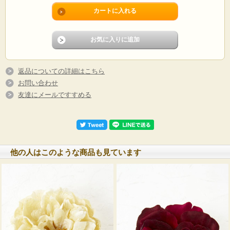
地
お花の直径約９ｃｍです。
こち
サイズ
送料
返品についての詳細はこちら
お問い合わせ
友達にメールですすめる
決済について
納期について
お悩みについて
・在庫のある商品はご注
些細な事でもお気軽にお問合
・代金引換/クレジット/後
文確認後、営業日２日以
せ下さい。
払い/コンビニ(前払い)/銀
内に発送いたします。
ご希望をかなえられるよう丁
振込/郵便振替/楽天銀行決
※土・日・祝祭日は発送
寧にご対応させていただきま
済/Yahoo!ウォレット/ウェ
他の人はこのような商品も見ています
作業はお休みとなりま
す。
ブマネー/モバイルエディ
す。
Q&Aはこちらから>>
などがご利用いただけま
す。
※セール品のため返品交換はできません。予めご了承ください。