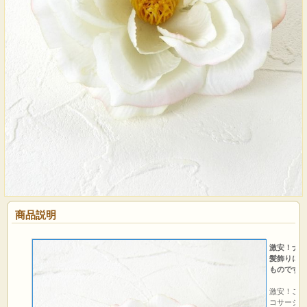
商品説明
激安！ナン
髪飾りにも
ものです。
激安！ご奉
コサージュ