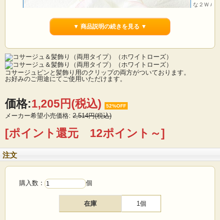
な２ＷＡＹ
バラの造花
▼ 商品説明の続きを見る ▼
番として人
また、髪飾
ドレスなど
コサージュ
お使い頂け
コサージュピンと髪飾り用のクリップの両方がついております。
コサージュ
お好みのご用途にてご使用いただけます。
髪飾りにし
洒落が楽し
ウェディン
価格:
1,205円
(税込)
52%OFF
いいただけ
メーカー希望小売価格:
2,514円(税込)
※セール品
[ポイント還元 12ポイント～]
了承くださ
注文
購入数：
個
在庫
1個