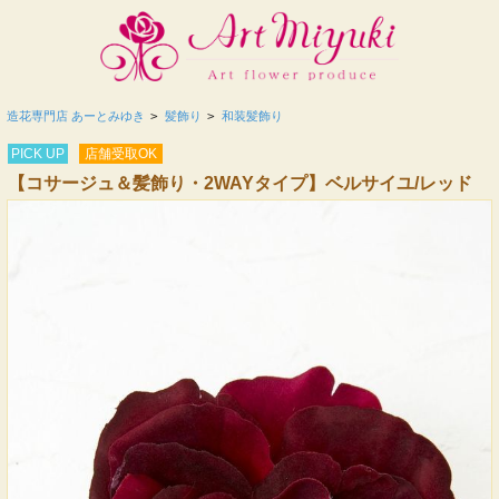
造花専門店 あーとみゆき
>
髪飾り
>
和装髪飾り
PICK UP
店舗受取OK
【コサージュ＆髪飾り・2WAYタイプ】ベルサイユ/レッド