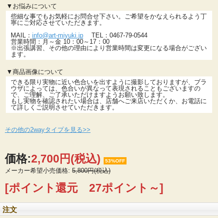
▼お悩みについて
些細な事でもお気軽にお問合せ下さい。ご希望をかなえられるよう丁
寧にご対応させていただきます。
MAIL：
info@art-miyuki.jp
TEL：0467-79-0544
営業時間：月～金 10：00～17：00
※出張講習、その他の理由により営業時間は変更になる場合がござい
ます。
▼商品画像について
できる限り実物に近い色合いを出すように撮影しておりますが、ブラ
ウザによっては、色合いが異なって表現されることもございますの
で、ご理解、ご了承いただけますようお願い致します。
もし実物を確認されたい場合は、店舗へご来店いただくか、お電話に
て詳しくご説明させていただきます。
その他の2wayタイプを見る>>
価格:
2,700円
(税込)
53%OFF
メーカー希望小売価格:
5,800円(税込)
[ポイント還元 27ポイント～]
注文