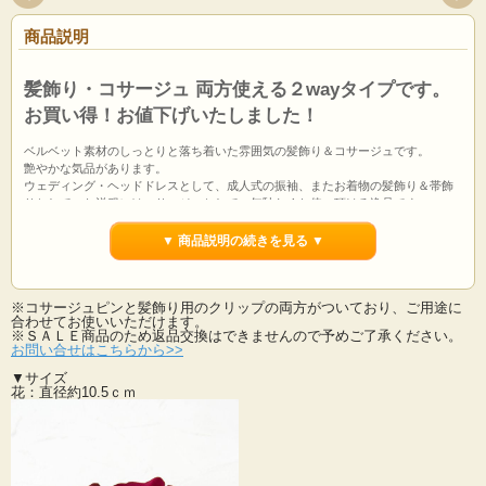
商品説明
髪飾り・コサージュ 両方使える２wayタイプです。
お買い得！お値下げいたしました！
ベルベット素材のしっとりと落ち着いた雰囲気の髪飾り＆コサージュです。
艶やかな気品があります。
ウェディング・ヘッドドレスとして、成人式の振袖、またお着物の髪飾り＆帯飾
りとして、お洋服にはコサージュとして、無駄なくお使い頂ける逸品です。
普段着からフォーマルまで、さまざまな種類のお洋服にもバッチリ決まります。
おしゃれに敏感な貴女もきっと満足！
▼ 商品説明の続きを見る ▼
お着物の帯飾りやバックや帽子につけてもＧＯＯＤ！
和装・洋装どちらでも合わせることが出来てとってもお買得！
コサージュピンとヘアピンがついていて、髪飾りにしたりコサージュにしたり貴
※コサージュピンと髪飾り用のクリップの両方がついており、ご用途に
女なりのお洒落が楽しめます。
合わせてお使いいただけます。
成人式などの和装から、ウェディングシーン・ヘッドドレスとしてもお使いいた
※ＳＡＬＥ商品のため返品交換はできませんので予めご了承ください。
だける大変便利な２wayタイプです。
お問い合せはこちらから>>
▼サイズ
※ＳＡＬＥ商品のため返品交換はできませんので予めご了承ください。
花：直径約10.5ｃｍ