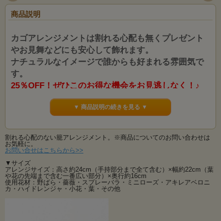
商品説明
カゴアレンジメントは割れる心配も無くプレゼント
やお見舞などにも安心して飾れます。
ナチュラルなイメージで誰からも好まれる雰囲気で
す。
25％OFF！ぜひこのお得な機会をお見逃しなく！♪
ナチュラルテイストの可愛らしいバスケットアレンジです。
▼ 商品説明の続きを見る ▼
お水や土を使わず衛生的な造花は扱いやすさも抜群！
カビや菌の発生、ウィルスの心配もなく安心してご自宅に飾れ、贈り物にもご使
用いただけます。
お誕生祝い・新築祝い、母の日や敬老の日の贈り物にもいかがでしょうか？
割れる心配のない籠アレンジメント。※商品についてのお問い合わせは
籠バスケットは軽くて割れることもありませんので大変贈りやすいフラワーアレ
お気軽に。
ンジメントです。
お問い合せはこちらから>>
様々なシーンや季節に合う花材・色・デザインで多くの方から好まれる雰囲気に
▼サイズ
仕上げておりますので贈り物としても大変喜ばれております。
アレンジサイズ：高さ約24cm（手持部分まで全て含む）×幅約22cm（葉
や花の先端まで含む一番広い部分）×奥行約16cm
造花は枯れることもなく長く楽しむことが出来ます。
使用花材：野ばら・薔薇・スプレーバラ・ミニローズ・アキレアベロニ
カ・ハイドレンジャ・小花・葉・その他
また、水やりや虫などの心配もお手入の手間もなく贈り物としても大変喜ばれて
います。
造花は長期間楽しむことができますので、色褪せない想い出として残すことがで
きます。