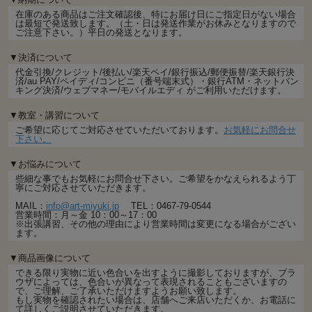
在庫のある商品はご注文確認後、特にお届け日にご指定日がない場合
は最短で発送致します。（土・日は発送作業がお休みとなりますので
ご注意下さい。）平日の発送となります。
▼決済について
代金引換/クレジット/後払い/楽天ペイ/銀行振込/郵便振替/楽天銀行決
済/au PAY/ペイディ/コンビニ（番号端末式）・銀行ATM・ネットバン
キング決済/ウェブマネー/モバイルエディ がご利用いただけます。
▼教室・講習について
ご希望に応じてご対応させていただいております。
お気軽にお問合せ
下さい。
▼お悩みについて
些細な事でもお気軽にお問合せ下さい。ご希望をかなえられるよう丁
寧にご対応させていただきます。
MAIL：
info@art-miyuki.jp
TEL：0467-79-0544
営業時間：月～金 10：00～17：00
※出張講習、その他の理由により営業時間は変更になる場合がござい
ます。
▼商品画像について
できる限り実物に近い色合いを出すように撮影しておりますが、ブラ
ウザによっては、色合いが異なって表現されることもございますの
で、ご理解、ご了承いただけますようお願い致します。
もし実物を確認されたい場合は、店舗へご来店いただくか、お電話に
て詳しくご説明させていただきます。