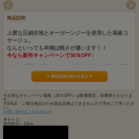
商品説明
上質な正絹生地とオーガーンジーを使用した高級コ
サージュ。
なんといっても本物は軽さが違います！！
今なら新作キャンペーンで30％OFF♪
生地を染める段階から花びら１枚１枚を全て手作業で制作した正真正銘の染花・
アートフラワーの高級コサージュです。
上質な正絹生地とオーガーンジーを使用しております。質の高い生地は色の発色
▼ 商品説明の続きを見る ▼
や仕上がりもまた格別です。
クチナシの花をモチーフにデザインした上品なコサージ。
※お得なキャンペーン価格（30％OFF）は数量限定、在庫限りとなりま
軽さと柔らかさで着けごこちが素晴らしいです。
す。
薄い生地のお洋服やお帽子にもピッタリフィットの装着感♪
※SALE・ご奉仕商品のため返品交換はできませんので予めご了承くださ
重さでお洋服の生地がよれたり垂れ下がったり、着け心地が悪いコサージュもあ
い。
りますが、このコサージュは違います♪
お問い合せはこちらから>>
どうせならお洋服も素敵に見せてくれるコサージュがいいですね！
▼サイズ
直径約12～13cm
花びら一枚一枚の染めから、全て手作業ハンドカールで制作しております。
高級なコサージュをお探しのお客様はぜひ♪
カラーは全部で５色ございます。