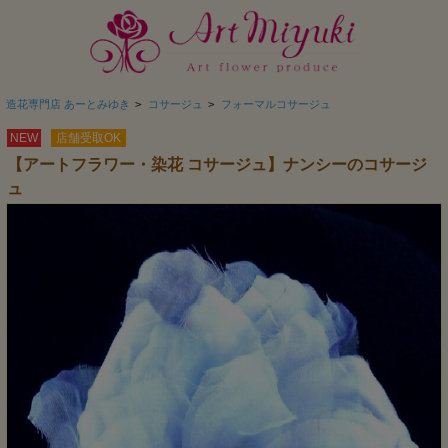
造花専門店 あーとみゆき
>
コサージュ
>
フォーマルコサージュ
NEW
店舗受取OK
【アートフラワー・染花 コサージュ】ナンシーのコサージ
ュ