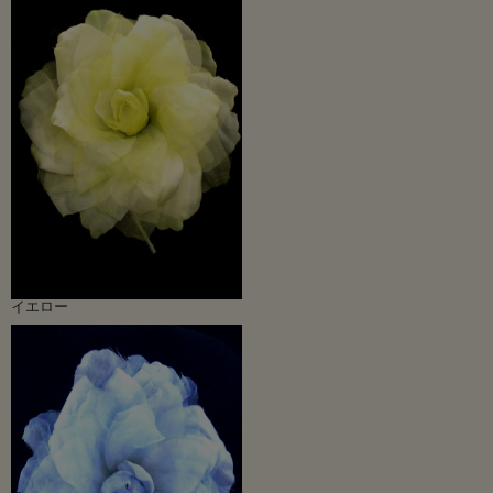
華やかで明るい印象の「イエロー」。
とても綺麗な色です。着ければお顔も明るく若々しい雰囲気になります。
柔らかな色の「ブルー」。
紺やグレーのお洋服にも合わせやすく上品な印象です。なかなかお作りが無い色
なので貴重です。
誰からも好まれる「ピンク」。
優しく穏やかな印象のお色です。人気もナンバーワン！
フォーマルな印象の「ホワイト」。
清楚なイメージが特徴。ほんの少しですが、ほんのりピンクのぼかし入ってい
て、どのよう色のお洋服にも合わせやすいです。
使いやすさで人気のある「ブラック」。
冠婚葬祭あらゆるシーンで活躍します。あえて黒のお洋服につけるとクールでカ
ッコいい。どんな年代の方にも合わせやすいです。
イエロー
コサージュはなるべくお顔の近くに付けることで、お肌も明るくトーンアップし
て見えますので是非お試しください！
※キャンペーン価格は数量限定となります。
※特別ご奉仕価格商品のため返品交換はできませんので予めご了承ください。