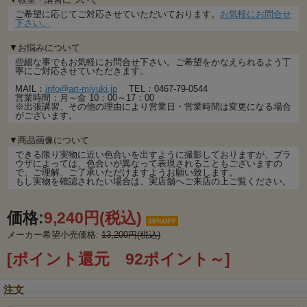
ご希望に応じてご対応させていただいております。
お気軽にお問合せ
下さい。
▼お悩みについて
些細な事でもお気軽にお問合せ下さい。ご希望をかなえられるよう丁
寧にご対応させていただきます。
MAIL：
info@art-miyuki.jp
TEL：0467-79-0544
営業時間：月～金 10：00～17：00
※出張講習、その他の理由により営業日・営業時間は変更になる場合
がございます。
▼商品画像について
できる限り実物に近い色合いを出すように撮影しておりますが、ブラ
ウザによっては、色合いが異なって表現されることもございますの
で、ご理解、ご了承いただけますようお願い致します。
もし実物を確認されたい場合は、実店舗へご来店の上ご覧ください。
価格:
9,240円
(税込)
30%OFF
メーカー希望小売価格:
13,200円(税込)
[ポイント還元 92ポイント～]
注文