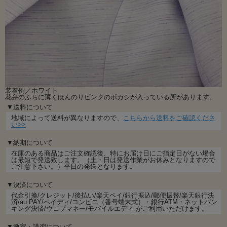
装着例／ホワイト
花弁のふちに薄くほんのりピンクのボカシが入っている所があります。
▼送料について
地域によって送料が異なりますので、
こちらから送料をご確認くださ
い>>
▼納期について
在庫のある商品はご注文確認後、特にお届け日にご指定日がない場合
は最短で発送致します。（土・日は発送作業がお休みとなりますので
ご注意下さい。）平日の発送となります。
▼決済について
代金引換/クレジット/後払い/楽天ペイ/銀行振込/郵便振替/楽天銀行決
済/au PAY/ペイディ/コンビニ（番号端末式）・銀行ATM・ネットバン
キング決済/ウェブマネー/モバイルエディ がご利用いただけます。
▼教室・講習について